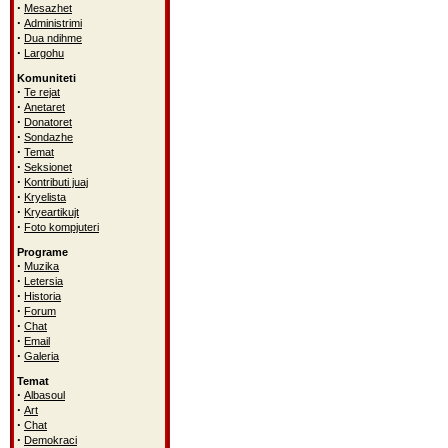
·
Mesazhet
·
Administrimi
·
Dua ndihme
·
Largohu
Komuniteti
·
Te rejat
·
Anetaret
·
Donatoret
·
Sondazhe
·
Temat
·
Seksionet
·
Kontributi juaj
·
Kryelista
·
Kryeartikujt
·
Foto kompjuteri
Programe
·
Muzika
·
Letersia
·
Historia
·
Forum
·
Chat
·
Email
·
Galeria
Temat
·
Albasoul
·
Art
·
Chat
·
Demokraci