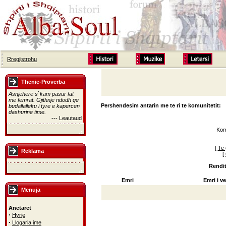
Rregjistrohu
Thenie-Proverba
Asnjehere s`kam pasur fat
me femrat. Gjithnje ndodh qe
Pershendesim antarin me te ri te komunitetit:
budallalleku i tyre e kapercen
dashurine time.
--- Leautaud
Kom
[
Te 
Reklama
[
Rendit
Emri
Emri i ve
Menuja
Anetaret
·
Hyrje
·
Llogaria ime