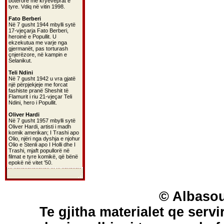
botërorë më kryeveprat e
tyre. Vdiq në vitin 1998.
Fato Berberi
Në 7 gusht 1944 mbylli sytë
17-vjeçarja Fato Berberi,
heroinë e Popullit. U
ekzekutua me varje nga
gjermanët, pas torturash
çnjerëzore, në kampin e
Selanikut.
Teli Ndini
Në 7 gusht 1942 u vra gjatë
një përpjekjeje me forcat
fashiste pranë Sheshit të
Flamurit i riu 21-vjeçar Teli
Ndini, hero i Popullit.
Oliver Hardi
Në 7 gusht 1957 mbylli sytë
Oliver Hardi, artisti i madh
komik amerikan; I Trashi apo
Olio, njëri nga dyshja e njohur
Olio e Stenli apo I Holli dhe I
Trashi, mjaft popullorë në
filmat e tyre komikë, që bënë
epokë në vitet '50.
© Albasou
Te gjitha materialet qe servi