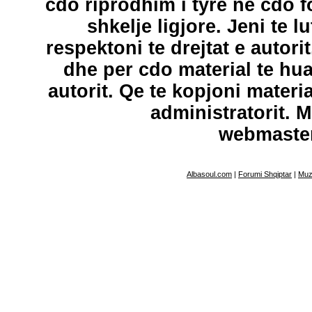
cdo riprodhim i tyre ne cdo 
shkelje ligjore. Jeni te l
respektoni te drejtat e autori
dhe per cdo material te hu
autorit. Qe te kopjoni materi
administratorit. 
webmaste
Albasoul.com
|
Forumi Shqiptar
|
Muz