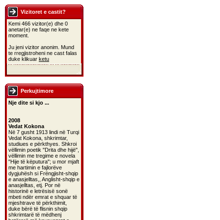
Vizitoret e castit?
Kemi 466 vizitor(e) dhe 0
anetar(e) ne faqe ne kete
moment.
Ju jeni vizitor anonim. Mund
te rregjistroheni ne cast falas
duke klikuar
ketu
Perkujtimore
Nje dite si kjo ...
2008
Vedat Kokona
Në 7 gusht 1913 lindi në Turqi
Vedat Kokona, shkrimtar,
studiues e përkthyes. Shkroi
vëllimin poetik "Drita dhe hijë",
vëllimin me tregime e novela
"Hije të këputura"; u mor mjaft
me hartimin e fajlorëve
dygjuhësh si Frëngjisht-shqip
e anasjelltas,, Anglisht-shqip e
anasjelltas, etj. Por në
historinë e letrësisë sonë
mbeti ndër emrat e shquar të
mjeshtrave të përkthimit,
duke bërë të flisnin shqip
shkrimtarë të mëdhenj