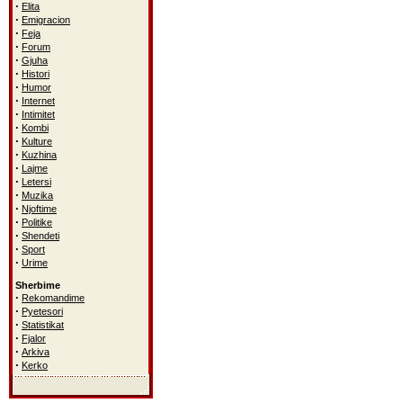
·
Elita
·
Emigracion
·
Feja
·
Forum
·
Gjuha
·
Histori
·
Humor
·
Internet
·
Intimitet
·
Kombi
·
Kulture
·
Kuzhina
·
Lajme
·
Letersi
·
Muzika
·
Njoftime
·
Politike
·
Shendeti
·
Sport
·
Urime
Sherbime
·
Rekomandime
·
Pyetesori
·
Statistikat
·
Fjalor
·
Arkiva
·
Kerko