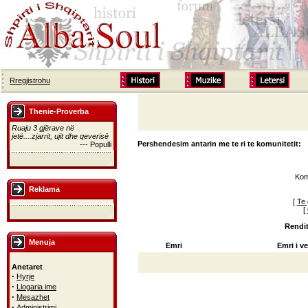
Rregjistrohu
Thenie-Proverba
Ruaju 3 gjërave në
jetë....zjarrit, ujit dhe qeverisë
Pershendesim antarin me te ri te komunitetit:
--- Populli
Kom
Reklama
[
Te 
[
Rendit
Menuja
Emri
Emri i ve
Anetaret
·
Hyrje
·
Llogaria ime
·
Mesazhet
·
Administrimi