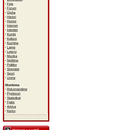
·
Feja
·
Forum
·
Gjuha
·
Histori
·
Humor
·
Internet
·
Intimitet
·
Kombi
·
Kulture
·
Kuzhina
·
Lajme
·
Letersi
·
Muzika
·
Njoftime
·
Politike
·
Shendeti
·
Sport
·
Urime
Sherbime
·
Rekomandime
·
Pyetesori
·
Statistikat
·
Fjalor
·
Arkiva
·
Kerko