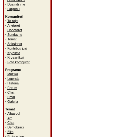
·
Dua ndihme
·
Largohu
Komuniteti
·
Te rejat
·
Anetaret
·
Donatoret
·
Sondazhe
·
Temat
·
Seksionet
·
Kontributi juaj
·
Kryelista
·
Kryeartikujt
·
Foto kompjuteri
Programe
·
Muzika
·
Letersia
·
Historia
·
Forum
·
Chat
·
Email
·
Galeria
Temat
·
Albasoul
·
Art
·
Chat
·
Demokraci
·
Elita
·
Emigracion