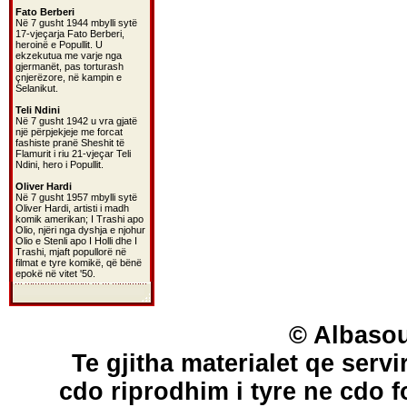
Fato Berberi
Në 7 gusht 1944 mbylli sytë
17-vjeçarja Fato Berberi,
heroinë e Popullit. U
ekzekutua me varje nga
gjermanët, pas torturash
çnjerëzore, në kampin e
Selanikut.
Teli Ndini
Në 7 gusht 1942 u vra gjatë
një përpjekjeje me forcat
fashiste pranë Sheshit të
Flamurit i riu 21-vjeçar Teli
Ndini, hero i Popullit.
Oliver Hardi
Në 7 gusht 1957 mbylli sytë
Oliver Hardi, artisti i madh
komik amerikan; I Trashi apo
Olio, njëri nga dyshja e njohur
Olio e Stenli apo I Holli dhe I
Trashi, mjaft popullorë në
filmat e tyre komikë, që bënë
epokë në vitet '50.
© Albasou
Te gjitha materialet qe servi
cdo riprodhim i tyre ne cdo 