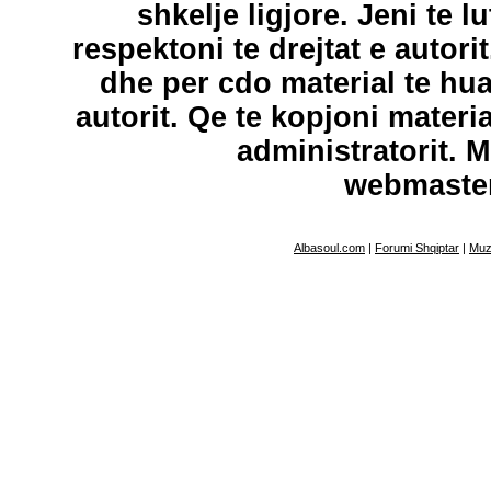
shkelje ligjore. Jeni te l
respektoni te drejtat e autori
dhe per cdo material te hu
autorit. Qe te kopjoni materi
administratorit. 
webmaste
Albasoul.com
|
Forumi Shqiptar
|
Muz