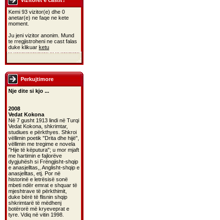
Vizitoret e castit?
Kemi 93 vizitor(e) dhe 0
anetar(e) ne faqe ne kete
moment.
Ju jeni vizitor anonim. Mund
te rregjistroheni ne cast falas
duke klikuar
ketu
Perkujtimore
Nje dite si kjo ...
2008
Vedat Kokona
Në 7 gusht 1913 lindi në Turqi
Vedat Kokona, shkrimtar,
studiues e përkthyes. Shkroi
vëllimin poetik "Drita dhe hijë",
vëllimin me tregime e novela
"Hije të këputura"; u mor mjaft
me hartimin e fajlorëve
dygjuhësh si Frëngjisht-shqip
e anasjelltas,, Anglisht-shqip e
anasjelltas, etj. Por në
historinë e letrësisë sonë
mbeti ndër emrat e shquar të
mjeshtrave të përkthimit,
duke bërë të flisnin shqip
shkrimtarë të mëdhenj
botërorë më kryeveprat e
tyre. Vdiq në vitin 1998.