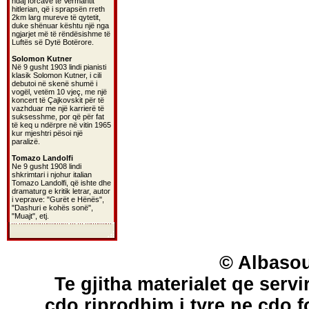
ndaj forcave të Vermahtit
hitlerian, që i sprapsën rreth
2km larg mureve të qytetit,
duke shënuar kështu një nga
ngjarjet më të rëndësishme të
Luftës së Dytë Botërore.
Solomon Kutner
Në 9 gusht 1903 lindi pianisti
klasik Solomon Kutner, i cili
debutoi në skenë shumë i
vogël, vetëm 10 vjeç, me një
koncert të Çajkovskit për të
vazhduar me një karrierë të
suksesshme, por që për fat
të keq u ndërpre në vitin 1965
kur mjeshtri pësoi një
paralizë.
Tomazo Landolfi
Ne 9 gusht 1908 lindi
shkrimtari i njohur italian
Tomazo Landolfi, që ishte dhe
dramaturg e kritik letrar, autor
i veprave: "Gurët e Hënës",
"Dashuri e kohës sonë",
"Muajt", etj.
© Albasou
Te gjitha materialet qe servi
cdo riprodhim i tyre ne cdo 