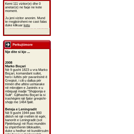
Kemi 111 vizitor(e) dhe 0
anetar(e) ne faqe ne kete
moment.
Ju jeni vizitor anonim. Mund
te rregjistroheni ne cast falas
duke klikuar
ketu
Perkujtimore
Nje dite si kjo ...
2008
Marko Boçari
Në 9 gusht 1823 u vra Marko
Boçari, komandant suliot,
hero i luftës për pavarësinë ë
Greqisë, i cili u dallua për
trimëri dhe aftësi ushtarake
në mbrojtjen e Janinës e u
mbiquajt madje "Shqiponja e
Sulit". Gjithashtu Boçari la si
trashëgimi një fjalor greqisht-
shqip me 1464 fjalë.
Beteja e Leningradit
Në 9 gusht 1944 pas 900
ditësh në një rrethim të egër,
banorët e Leningradit (sot
Pjetërburg) në Rusi mundën
ta shpërthenin bllokadën,
duke u hedhur në kundërsulm