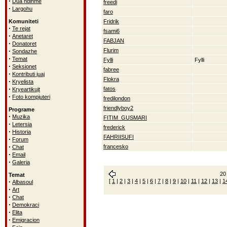
·
Dua ndihme
freedi
·
Largohu
faro
Komuniteti
Fridrik
·
Te rejat
fsami6
·
Anetaret
FABJAN
·
Donatoret
·
Flurim
Sondazhe
·
Temat
Fylli
Fylli
·
Seksionet
fabree
·
Kontributi juaj
Flokra
·
Kryelista
·
fatos
Kryeartikujt
·
Foto kompjuteri
fredilondon
friendlyboy2
Programe
·
Muzika
FITIM_GUSMARI
·
Letersia
frederick
·
Historia
FAHRIISUFI
·
Forum
·
francesko
Chat
·
Email
·
Galeria
20 
Temat
·
[
1
|
2
|
3
|
4
|
5
|
6
|
7
|
8
|
9
|
10
|
11
|
12
|
13
|
1
Albasoul
·
Art
·
Chat
·
Demokraci
·
Elita
·
Emigracion