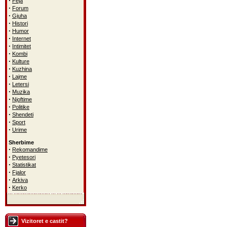
·
Feja
·
Forum
·
Gjuha
·
Histori
·
Humor
·
Internet
·
Intimitet
·
Kombi
·
Kulture
·
Kuzhina
·
Lajme
·
Letersi
·
Muzika
·
Njoftime
·
Politike
·
Shendeti
·
Sport
·
Urime
Sherbime
·
Rekomandime
·
Pyetesori
·
Statistikat
·
Fjalor
·
Arkiva
·
Kerko
Vizitoret e castit?