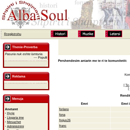
Rregjistrohu
Thenie-Proverba
Pasuria nuk eshte lumturia.
--- Populli
Pershendesim antarin me te ri te komunitetit:
Kom
Reklama
[
Te 
[
Rendit
Menuja
Emri
Emri i
Anetaret
forlano
·
Hyrje
fona
·
Llogaria ime
frejus26
·
Mesazhet
·
franc
Administrimi