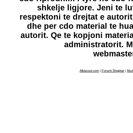
shkelje ligjore. Jeni te l
respektoni te drejtat e autori
dhe per cdo material te hu
autorit. Qe te kopjoni materi
administratorit. 
webmaste
Albasoul.com
|
Forumi Shqiptar
|
Muz