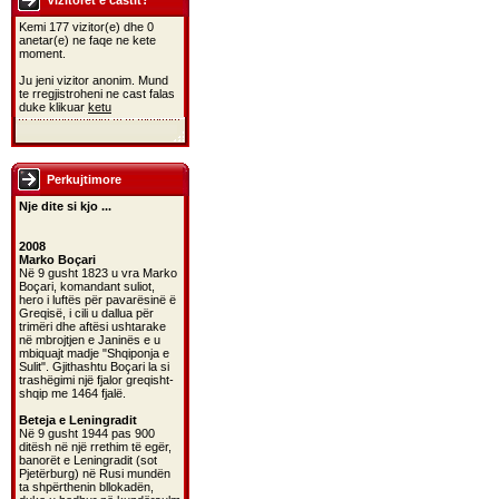
Vizitoret e castit?
Kemi 177 vizitor(e) dhe 0
anetar(e) ne faqe ne kete
moment.
Ju jeni vizitor anonim. Mund
te rregjistroheni ne cast falas
duke klikuar
ketu
Perkujtimore
Nje dite si kjo ...
2008
Marko Boçari
Në 9 gusht 1823 u vra Marko
Boçari, komandant suliot,
hero i luftës për pavarësinë ë
Greqisë, i cili u dallua për
trimëri dhe aftësi ushtarake
në mbrojtjen e Janinës e u
mbiquajt madje "Shqiponja e
Sulit". Gjithashtu Boçari la si
trashëgimi një fjalor greqisht-
shqip me 1464 fjalë.
Beteja e Leningradit
Në 9 gusht 1944 pas 900
ditësh në një rrethim të egër,
banorët e Leningradit (sot
Pjetërburg) në Rusi mundën
ta shpërthenin bllokadën,