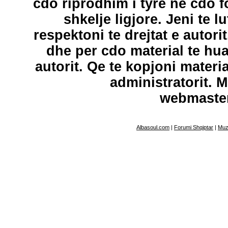
cdo riprodhim i tyre ne cdo 
shkelje ligjore. Jeni te l
respektoni te drejtat e autori
dhe per cdo material te hu
autorit. Qe te kopjoni materi
administratorit. 
webmaste
Albasoul.com
|
Forumi Shqiptar
|
Muz