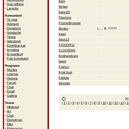
frani
·
Dua ndihme
florijan
·
Largohu
franci25
Komuniteti
Fberisha
·
Te rejat
FrozenBrunette
·
Anetaret
·
Donatoret
fieraku
L......B..?????
·
Sondazhe
fraeri
·
Temat
faton13
·
Seksionet
·
FIODOR11
Kontributi juaj
·
Kryelista
FLOORIAN
·
Kryeartikujt
ferdinandsaro
·
Foto kompjuteri
fatjeti
Programe
Franco
·
Muzika
frrok.huni
·
Letersia
·
Fabiola
Historia
·
Forum
fahredin
·
Chat
·
Email
·
Galeria
20 
Temat
[
1
|
2
|
3
|
4
|
5
|
6
|
7
|
8
|
9
|
10
|
11
|
12
|
13
|
1
·
Albasoul
·
Art
·
Chat
·
Demokraci
·
Elita
·
Emigracion