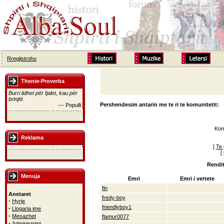
Rregjistrohu
Thenie-Proverba
Burri lidhet për fjalet, kau për
brinjtë
Pershendesim antarin me te ri te komunitetit:
--- Populli
Kom
Reklama
[
Te 
[
Rendit
Menuja
Emri
Emri i vertete
fin
Anetaret
fredy-boy
·
Hyrje
friendlyboy1
·
Llogaria ime
·
Mesazhet
flamur0077
·
Administrimi