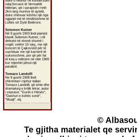
duke u hedhur në kundërsulm
ndaj forcave të Vermahtit
hitlerian, që i sprapsën rreth
2km larg mureve të qytetit,
duke shënuar kështu një nga
ngjarjet më të rëndësishme të
Luftës së Dytë Botërore.
Solomon Kutner
Në 9 gusht 1903 lindi pianisti
klasik Solomon Kutner, i cili
debutoi në skenë shumë i
vogël, vetëm 10 vjeç, me një
koncert të Çajkovskit për të
vazhduar me një karrierë të
suksesshme, por që për fat
të keq u ndërpre në vitin 1965
kur mjeshtri pësoi një
paralizë.
Tomazo Landolfi
Ne 9 gusht 1908 lindi
shkrimtari i njohur italian
Tomazo Landolfi, që ishte dhe
dramaturg e kritik letrar, autor
i veprave: "Gurët e Hënës",
"Dashuri e kohës sonë",
"Muajt", etj.
© Albasou
Te gjitha materialet qe servi