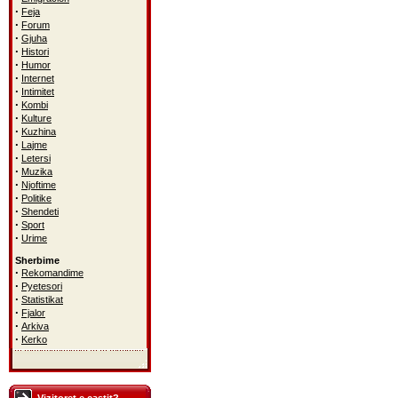
·
Feja
·
Forum
·
Gjuha
·
Histori
·
Humor
·
Internet
·
Intimitet
·
Kombi
·
Kulture
·
Kuzhina
·
Lajme
·
Letersi
·
Muzika
·
Njoftime
·
Politike
·
Shendeti
·
Sport
·
Urime
Sherbime
·
Rekomandime
·
Pyetesori
·
Statistikat
·
Fjalor
·
Arkiva
·
Kerko