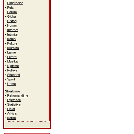
·
Emigracion
·
Feja
·
Forum
·
Gjuha
·
Histori
·
Humor
·
Internet
·
Intimitet
·
Kombi
·
Kulture
·
Kuzhina
·
Lajme
·
Letersi
·
Muzika
·
Njoftime
·
Politike
·
Shendeti
·
Sport
·
Urime
Sherbime
·
Rekomandime
·
Pyetesori
·
Statistikat
·
Fjalor
·
Arkiva
·
Kerko