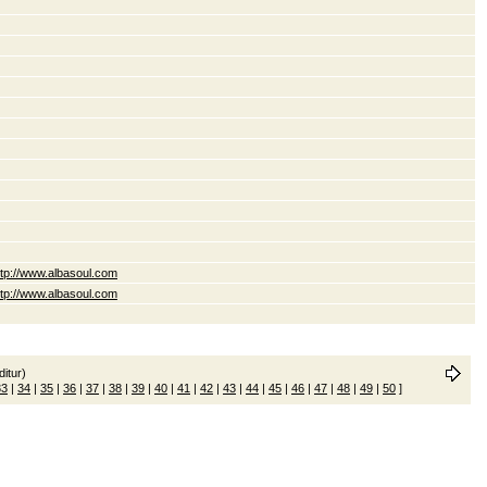
ttp://www.albasoul.com
ttp://www.albasoul.com
itur)
33
|
34
|
35
|
36
|
37
|
38
|
39
|
40
|
41
|
42
|
43
|
44
|
45
|
46
|
47
|
48
|
49
|
50
]