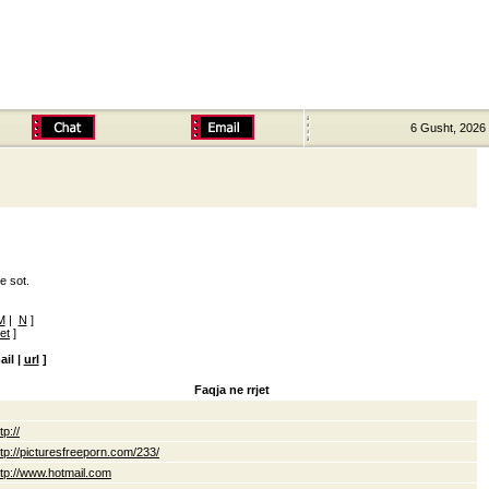
6 Gusht, 2026
e sot.
M
|
N
]
ret
]
ail |
url
]
Faqja ne rrjet
tp://
ttp://picturesfreeporn.com/233/
ttp://www.hotmail.com