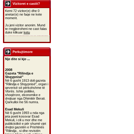
Vizitoret e castit?
Kemi 72 vizitor(e) dhe 0
anetar(e) ne faqe ne kete
moment.
Ju jeni vizitor anonim. Mund
te rregjistroheni ne cast falas
duke klikuar
ketu
Perkujtimore
Nje dite si kjo ...
2008
Gazeta "Rilindja e
Shqypnisë"
Në 6 gusht 1913 doli gazeta
"Rilindja e Shqypnisë", organ i
qeverisë së përkohshme të
Vlorës. Ishte politike,
shoqërore, ekonomike e
drejtuar nga Dhimitër Berati.
Qarkulloi me 56 numra.
Esad Mekuli
Në 6 gusht 1993 u nda nga
jeta poeti kosovar Esad
Mekuli, i cili u mor dhe me
publicistikë e për shumë vjet
drejtoi gazetën e Prishtinës
"Rilindja , si dhe revistën