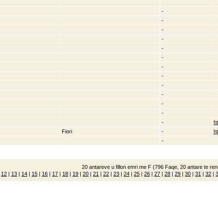
-
-
-
-
-
-
-
-
-
-
-
-
-
h
Fiori
-
h
-
20 antareve u fillon emri me F (796 Faqe, 20 antare te rend
|
12
|
13
|
14
|
15
|
16
|
17
|
18
|
19
|
20
|
21
|
22
|
23
|
24
|
25
|
26
|
27
|
28
|
29
|
30
|
31
|
32
|