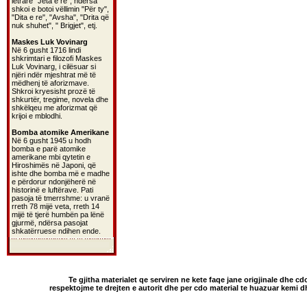
letrare "Jeta e re", ndërsa
shkoi e botoi vëllimin "Për ty",
"Dita e re", "Avsha", "Drita që
nuk shuhet", " Brigjet", etj.
Maskes Luk Vovinarg
Në 6 gusht 1716 lindi
shkrimtari e filozofi Maskes
Luk Vovinarg, i cilësuar si
njëri ndër mjeshtrat më të
mëdhenj të aforizmave.
Shkroi kryesisht prozë të
shkurtër, tregime, novela dhe
shkëlqeu me aforizmat që
krijoi e mblodhi.
Bomba atomike Amerikane
Në 6 gusht 1945 u hodh
bomba e parë atomike
amerikane mbi qytetin e
Hiroshimës në Japoni, që
ishte dhe bomba më e madhe
e përdorur ndonjëherë në
historinë e luftërave. Pati
pasoja të tmerrshme: u vranë
rreth 78 mijë veta, rreth 14
mijë të tjerë humbën pa lënë
gjurmë, ndërsa pasojat
shkatërruese ndihen ende.
Te gjitha materialet qe serviren ne kete faqe jane origjinale dhe cd
respektojme te drejten e autorit dhe per cdo material te huazuar kemi 