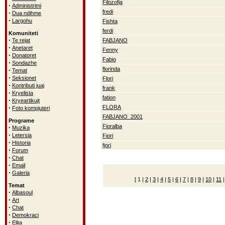
Filozofja
·
Administrimi
fredi
·
Dua ndihme
·
Largohu
Fishta
ferdi
Komuniteti
·
Te rejat
FABJANO
·
Anetaret
Fenny
·
Donatoret
Fabio
·
Sondazhe
florinda
·
Temat
·
Seksionet
Flori
·
Kontributi juaj
frank
·
Kryelista
fation
·
Kryeartikujt
·
FLORA
Foto kompjuteri
FABJANO_2001
Programe
Fioralba
·
Muzika
·
Letersia
Fiori
·
Historia
fjori
·
Forum
·
Chat
·
Email
·
Galeria
[
1
|
2
|
3
|
4
|
5
|
6
|
7
|
8
|
9
|
10
|
11
Temat
·
Albasoul
·
Art
·
Chat
·
Demokraci
·
Elita