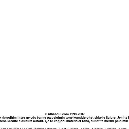
© Albasoul.com 1998-2007
o riprodhim i tyre ne cdo forme pa pelqimin tone konsiderohet shkelje ligjore. Jeni te lu
dhene kredite e duhura autorit. Qe te kopjoni materialet tona, duhet te merrni pelqim