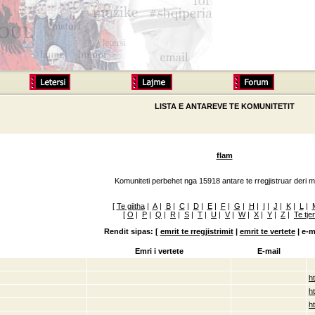
LISTA E ANTAREVE TE KOMUNITETIT
flam
Komuniteti perbehet nga 15918 antare te rregjistruar deri m
[
Te gjitha
|
A
|
B
|
C
|
D
|
E
|
F
|
G
|
H
|
I
|
J
|
K
|
L
|
[
O
|
P
|
Q
|
R
|
S
|
T
|
U
|
V
|
W
|
X
|
Y
|
Z
|
Te tje
Rendit sipas: [
emrit te rregjistrimit
|
emrit te vertete
|
e-m
Emri i vertete
E-mail
ht
h
h