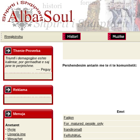
Rregjistrohu
Thenie-Proverba
Triumfi i demagogjise eshte
kalimtar, por germadhat e saj
Pershendesim antarin me te ri te komunitetit:
jane te perjetshme.
--- Peguy
Reklama
Emri
Menuja
Fatijon
For_matured_people_only
Anetaret
·
Hyrje
frandiroma8
·
Llogaria ime
FeRoNiKeL
·
Mesazhet