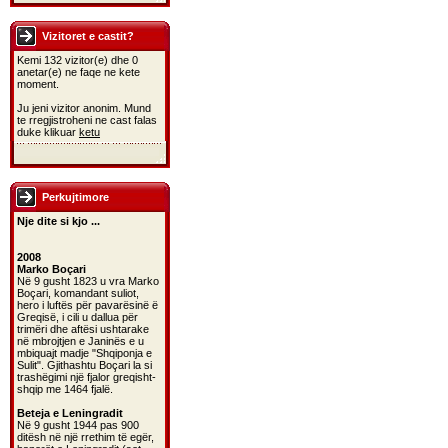
Vizitoret e castit?
Kemi 132 vizitor(e) dhe 0
anetar(e) ne faqe ne kete
moment.
Ju jeni vizitor anonim. Mund
te rregjistroheni ne cast falas
duke klikuar
ketu
Perkujtimore
Nje dite si kjo ...
2008
Marko Boçari
Në 9 gusht 1823 u vra Marko
Boçari, komandant suliot,
hero i luftës për pavarësinë ë
Greqisë, i cili u dallua për
trimëri dhe aftësi ushtarake
në mbrojtjen e Janinës e u
mbiquajt madje "Shqiponja e
Sulit". Gjithashtu Boçari la si
trashëgimi një fjalor greqisht-
shqip me 1464 fjalë.
Beteja e Leningradit
Në 9 gusht 1944 pas 900
ditësh në një rrethim të egër,