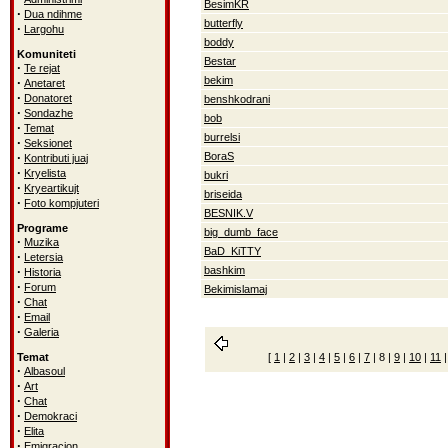
BesimKR
·
Dua ndihme
butterfly
·
Largohu
boddy
Komuniteti
Bestar
·
Te rejat
bekim
·
Anetaret
·
Donatoret
benshkodrani
·
Sondazhe
bob
·
Temat
burrelsi
·
Seksionet
·
BoraS
Kontributi juaj
·
Kryelista
bukri
·
Kryeartikujt
briseida
·
Foto kompjuteri
BESNIK.V
Programe
big_dumb_face
·
Muzika
BaD_KiTTY
·
Letersia
·
bashkim
Historia
·
Forum
Bekimislamaj
·
Chat
·
Email
·
Galeria
Temat
[
1
|
2
|
3
|
4
|
5
|
6
|
7
|
8
|
9
|
10
|
11
·
Albasoul
·
Art
·
Chat
·
Demokraci
·
Elita
·
Emigracion