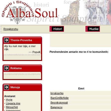
Rregjistrohu
Thenie-Proverba
Aty ku nuk mer bija, e mer
vija.
Pershendesim antarin me te ri te komunitetit:
--- Populli
Reklama
Menuja
Emri
brrakaxhiu
Anetaret
BanGinBloNdie
·
Hyrje
Besnikgjonpali
·
Llogaria ime
·
Mesazhet
Bajameze
·
Administrimi