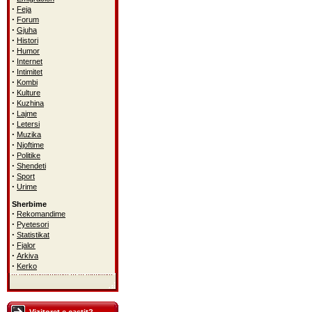
·
Feja
·
Forum
·
Gjuha
·
Histori
·
Humor
·
Internet
·
Intimitet
·
Kombi
·
Kulture
·
Kuzhina
·
Lajme
·
Letersi
·
Muzika
·
Njoftime
·
Politike
·
Shendeti
·
Sport
·
Urime
Sherbime
·
Rekomandime
·
Pyetesori
·
Statistikat
·
Fjalor
·
Arkiva
·
Kerko