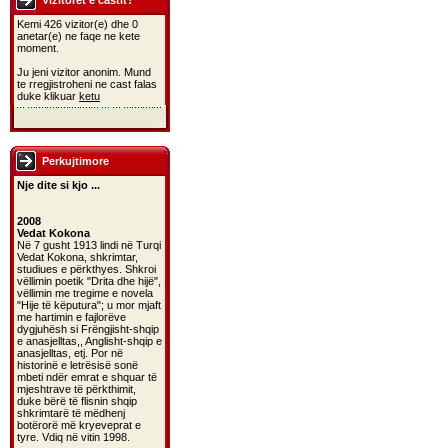
Vizitoret e castit?
Kemi 426 vizitor(e) dhe 0
anetar(e) ne faqe ne kete
moment.
Ju jeni vizitor anonim. Mund
te rregjistroheni ne cast falas
duke klikuar
ketu
Perkujtimore
Nje dite si kjo ...
2008
Vedat Kokona
Në 7 gusht 1913 lindi në Turqi
Vedat Kokona, shkrimtar,
studiues e përkthyes. Shkroi
vëllimin poetik "Drita dhe hijë",
vëllimin me tregime e novela
"Hije të këputura"; u mor mjaft
me hartimin e fajlorëve
dygjuhësh si Frëngjisht-shqip
e anasjelltas,, Anglisht-shqip e
anasjelltas, etj. Por në
historinë e letrësisë sonë
mbeti ndër emrat e shquar të
mjeshtrave të përkthimit,
duke bërë të flisnin shqip
shkrimtarë të mëdhenj
botërorë më kryeveprat e
tyre. Vdiq në vitin 1998.