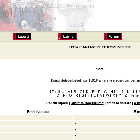
LISTA E ANTAREVE TE KOMUNITETIT
flam
Komuniteti perbehet nga 15918 antare te rregjistruar deri m
[
Te gjitha
|
A
|
B
|
C
|
D
|
E
|
F
|
G
|
H
|
I
|
J
|
K
|
L
|
[
O
|
P
|
Q
|
R
|
S
|
T
|
U
|
V
|
W
|
X
|
Y
|
Z
|
Te tje
Rendit sipas: [
emrit te rregjistrimit
|
emrit te vertete |
e-m
Emri i vertete
E-m
-
-
-
-