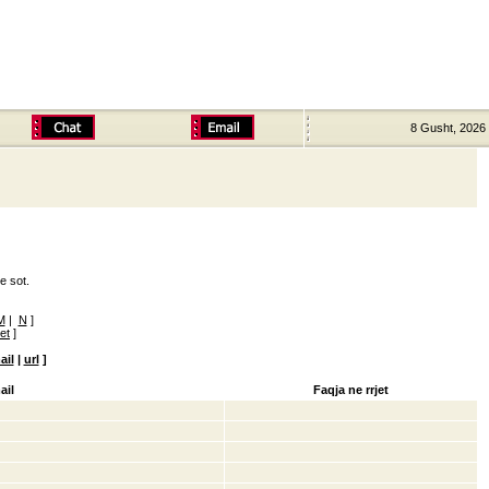
8 Gusht, 2026
e sot.
M
|
N
]
ret
]
ail
|
url
]
ail
Faqja ne rrjet