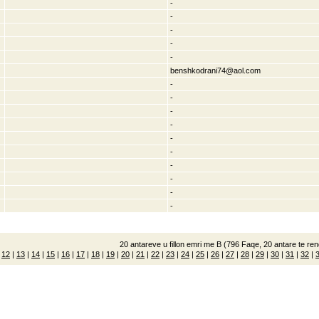
-
-
-
-
-
benshkodrani74@aol.com
-
-
-
-
-
-
-
-
-
-
20 antareve u fillon emri me B (796 Faqe, 20 antare te rend
|
12
|
13
|
14
|
15
|
16
|
17
|
18
|
19
|
20
|
21
|
22
|
23
|
24
|
25
|
26
|
27
|
28
|
29
|
30
|
31
|
32
|