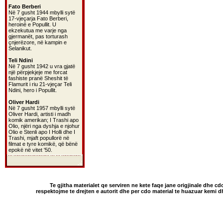
Fato Berberi
Në 7 gusht 1944 mbylli sytë
17-vjeçarja Fato Berberi,
heroinë e Popullit. U
ekzekutua me varje nga
gjermanët, pas torturash
çnjerëzore, në kampin e
Selanikut.
Teli Ndini
Në 7 gusht 1942 u vra gjatë
një përpjekjeje me forcat
fashiste pranë Sheshit të
Flamurit i riu 21-vjeçar Teli
Ndini, hero i Popullit.
Oliver Hardi
Në 7 gusht 1957 mbylli sytë
Oliver Hardi, artisti i madh
komik amerikan; I Trashi apo
Olio, njëri nga dyshja e njohur
Olio e Stenli apo I Holli dhe I
Trashi, mjaft popullorë në
filmat e tyre komikë, që bënë
epokë në vitet '50.
Te gjitha materialet qe serviren ne kete faqe jane origjinale dhe cd
respektojme te drejten e autorit dhe per cdo material te huazuar kemi 