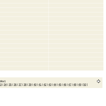
itur)
33
|
34
|
35
|
36
|
37
|
38
|
39
|
40
|
41
|
42
|
43
|
44
|
45
|
46
|
47
|
48
|
49
|
50
]