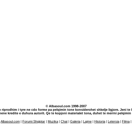
© Albasoul.com 1998-2007
o riprodhim i tyre ne cdo forme pa pelqimin tone konsiderohet shkelje ligjore. Jeni te lu
dhene kredite e duhura autorit. Qe te kopjoni materialet tona, duhet te merrni pelqim
Albasoul.com
|
Forumi Shqiptar
|
Muzika
|
Chat
|
Galeria
|
Lajme
|
Historia
|
Letersia
|
Filma
|