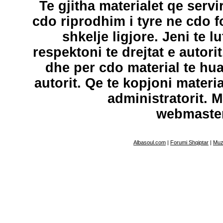
Te gjitha materialet qe servi
cdo riprodhim i tyre ne cdo 
shkelje ligjore. Jeni te l
respektoni te drejtat e autori
dhe per cdo material te hu
autorit. Qe te kopjoni materi
administratorit. 
webmaste
Albasoul.com
|
Forumi Shqiptar
|
Muz