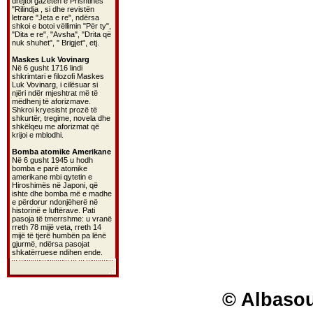
drejtoi gazetën e Prishtinës
"Rilindja , si dhe revistën
letrare "Jeta e re", ndërsa
shkoi e botoi vëllimin "Për ty",
"Dita e re", "Avsha", "Drita që
nuk shuhet", " Brigjet", etj.
Maskes Luk Vovinarg
Në 6 gusht 1716 lindi
shkrimtari e filozofi Maskes
Luk Vovinarg, i cilësuar si
njëri ndër mjeshtrat më të
mëdhenj të aforizmave.
Shkroi kryesisht prozë të
shkurtër, tregime, novela dhe
shkëlqeu me aforizmat që
krijoi e mblodhi.
Bomba atomike Amerikane
Në 6 gusht 1945 u hodh
bomba e parë atomike
amerikane mbi qytetin e
Hiroshimës në Japoni, që
ishte dhe bomba më e madhe
e përdorur ndonjëherë në
historinë e luftërave. Pati
pasoja të tmerrshme: u vranë
rreth 78 mijë veta, rreth 14
mijë të tjerë humbën pa lënë
gjurmë, ndërsa pasojat
shkatërruese ndihen ende.
© Albasou