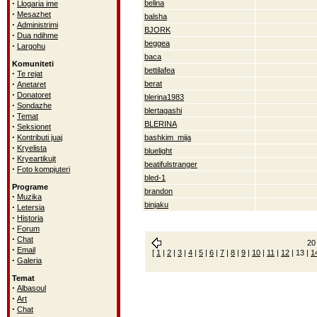
·
belina
Llogaria ime
·
Mesazhet
balsha
·
Administrimi
BJORK
·
Dua ndihme
beggea
·
Largohu
baca
Komuniteti
bettilafea
·
Te rejat
·
berat
Anetaret
·
Donatoret
blerina1983
·
Sondazhe
blertagashi
·
Temat
BLERINA
·
Seksionet
·
Kontributi juaj
bashkim_mija
·
Kryelista
bluelight
·
Kryeartikujt
beatifulstranger
·
Foto kompjuteri
bled-1
Programe
brandon
·
Muzika
binjaku
·
Letersia
·
Historia
·
Forum
·
Chat
20 
·
Email
[
1
|
2
|
3
|
4
|
5
|
6
|
7
|
8
|
9
|
10
|
11
|
12
|
13
|
1
·
Galeria
Temat
·
Albasoul
·
Art
·
Chat