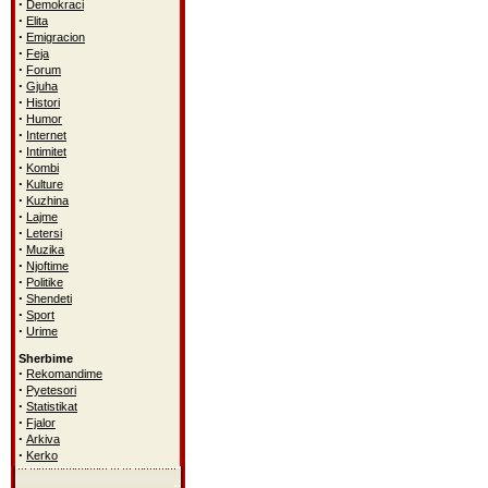
·
Demokraci
·
Elita
·
Emigracion
·
Feja
·
Forum
·
Gjuha
·
Histori
·
Humor
·
Internet
·
Intimitet
·
Kombi
·
Kulture
·
Kuzhina
·
Lajme
·
Letersi
·
Muzika
·
Njoftime
·
Politike
·
Shendeti
·
Sport
·
Urime
Sherbime
·
Rekomandime
·
Pyetesori
·
Statistikat
·
Fjalor
·
Arkiva
·
Kerko