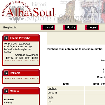
Rregjistrohu
Thenie-Proverba
Piktura: Arti i cili mbron
sipërfaqet e sheshta nga
Pershendesim antarin me te ri te komunitetit:
koha dhe ballafaqimi me
kritikun.
--- Ambrose (Gwinnett)
Bierce, tek libri Fjalori i Djallit
Kom
[
Te 
[
Reklama
Rendit
Emri
Emri i ver
Badboy
Menuja
bursa33
betty
Anetaret
bart
·
Hyrje