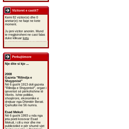
Vizitoret e castit?
Kemi 82 vizitor(e) dhe 0
anetar(e) ne faqe ne kete
moment.
Ju jeni vizitor anonim. Mund
te rregjistroheni ne cast falas
duke klikuar
ketu
Perkujtimore
Nje dite si kjo ...
2008
Gazeta "Rilindja e
Shqypnisë"
Në 6 gusht 1913 doli gazeta
"Rilindja e Shqypnisë", organ i
qeverisë së përkohshme të
Vlorës. Ishte politike,
shoqërore, ekonomike e
drejtuar nga Dhimitër Berati.
Qarkulloi me 56 numra.
Esad Mekuli
Në 6 gusht 1993 u nda nga
jeta poeti kosovar Esad
Mekuli, i cili u mor dhe me
publicistikë e për shumë vjet