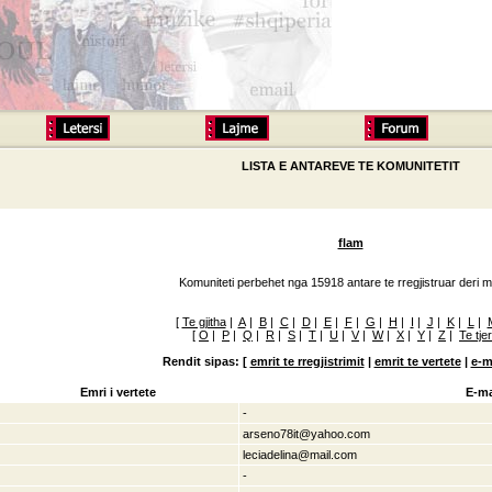
LISTA E ANTAREVE TE KOMUNITETIT
flam
Komuniteti perbehet nga 15918 antare te rregjistruar deri m
[
Te gjitha
|
A
|
B
|
C
|
D
|
E
|
F
|
G
|
H
|
I
|
J
|
K
|
L
|
[
O
|
P
|
Q
|
R
|
S
|
T
|
U
|
V
|
W
|
X
|
Y
|
Z
|
Te tje
Rendit sipas: [
emrit te rregjistrimit
|
emrit te vertete
|
e-m
Emri i vertete
E-ma
-
arseno78it@yahoo.com
leciadelina@mail.com
-