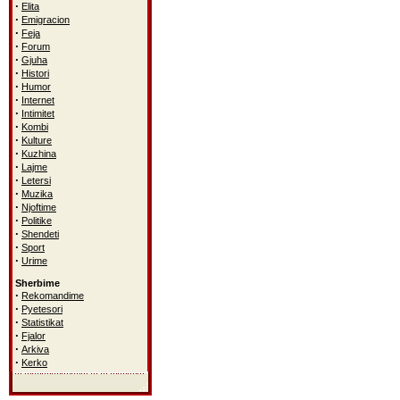
·
Elita
·
Emigracion
·
Feja
·
Forum
·
Gjuha
·
Histori
·
Humor
·
Internet
·
Intimitet
·
Kombi
·
Kulture
·
Kuzhina
·
Lajme
·
Letersi
·
Muzika
·
Njoftime
·
Politike
·
Shendeti
·
Sport
·
Urime
Sherbime
·
Rekomandime
·
Pyetesori
·
Statistikat
·
Fjalor
·
Arkiva
·
Kerko