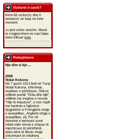
Vizitoret e castit?
Kemi 66 vizitor(e) dhe 0
anetar(e) ne faqe ne kete
moment.
Ju jeni vizitor anonim. Mund
te rregjistroheni ne cast falas
duke klikuar
ketu
Perkujtimore
Nje dite si kjo ...
2008
Vedat Kokona
Në 7 gusht 1913 lindi në Turqi
Vedat Kokona, shkrimtar,
studiues e përkthyes. Shkroi
vëllimin poetik "Drita dhe hijë",
vëllimin me tregime e novela
"Hije të këputura"; u mor mjaft
me hartimin e fajlorëve
dygjuhësh si Frëngjisht-shqip
e anasjelltas,, Anglisht-shqip e
anasjelltas, etj. Por në
historinë e letrësisë sonë
mbeti ndër emrat e shquar të
mjeshtrave të përkthimit,
duke bërë të flisnin shqip
shkrimtarë të mëdhenj