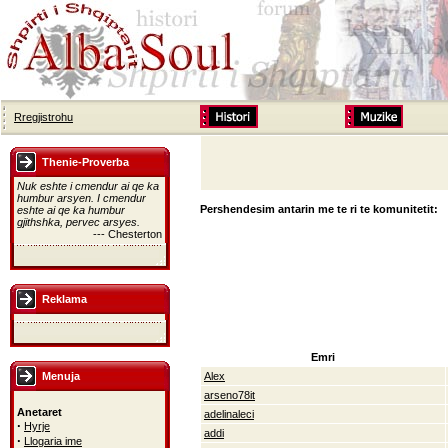
Rregjistrohu
Thenie-Proverba
Nuk eshte i cmendur ai qe ka
humbur arsyen. I cmendur
Pershendesim antarin me te ri te komunitetit:
eshte ai qe ka humbur
gjithshka, pervec arsyes.
--- Chesterton
Reklama
Emri
Menuja
Alex
arseno78it
Anetaret
adelinaleci
·
Hyrje
addi
·
Llogaria ime