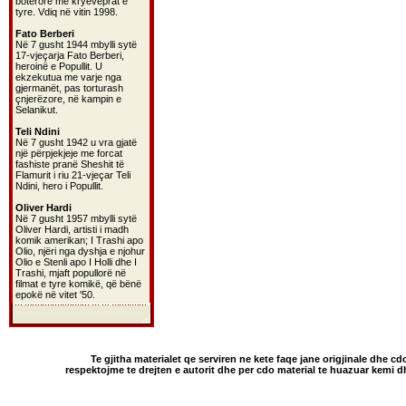
botërorë më kryeveprat e
tyre. Vdiq në vitin 1998.
Fato Berberi
Në 7 gusht 1944 mbylli sytë
17-vjeçarja Fato Berberi,
heroinë e Popullit. U
ekzekutua me varje nga
gjermanët, pas torturash
çnjerëzore, në kampin e
Selanikut.
Teli Ndini
Në 7 gusht 1942 u vra gjatë
një përpjekjeje me forcat
fashiste pranë Sheshit të
Flamurit i riu 21-vjeçar Teli
Ndini, hero i Popullit.
Oliver Hardi
Në 7 gusht 1957 mbylli sytë
Oliver Hardi, artisti i madh
komik amerikan; I Trashi apo
Olio, njëri nga dyshja e njohur
Olio e Stenli apo I Holli dhe I
Trashi, mjaft popullorë në
filmat e tyre komikë, që bënë
epokë në vitet '50.
Te gjitha materialet qe serviren ne kete faqe jane origjinale dhe cd
respektojme te drejten e autorit dhe per cdo material te huazuar kemi 