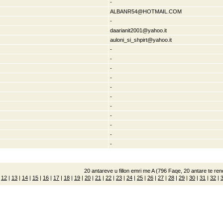
-
ALBANR54@HOTMAIL.COM
-
daarianit2001@yahoo.it
auloni_si_shpirt@yahoo.it
-
-
-
-
-
-
-
-
-
-
-
20 antareve u fillon emri me A (796 Faqe, 20 antare te rend
|
12
|
13
|
14
|
15
|
16
|
17
|
18
|
19
|
20
|
21
|
22
|
23
|
24
|
25
|
26
|
27
|
28
|
29
|
30
|
31
|
32
|