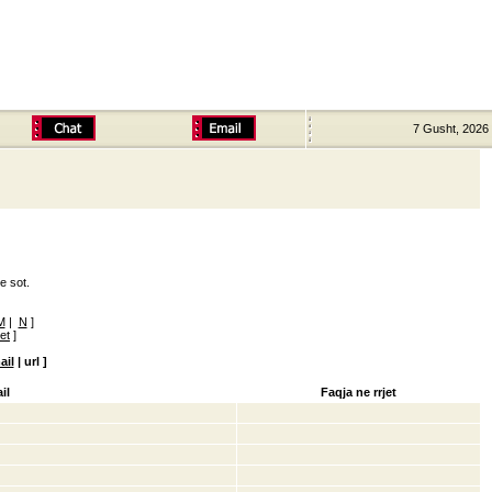
7 Gusht, 2026
e sot.
M
|
N
]
ret
]
ail
|
url
]
il
Faqja ne rrjet