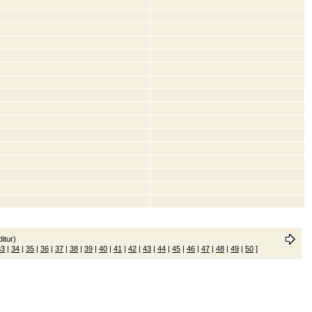
itur)
33
|
34
|
35
|
36
|
37
|
38
|
39
|
40
|
41
|
42
|
43
|
44
|
45
|
46
|
47
|
48
|
49
|
50
]