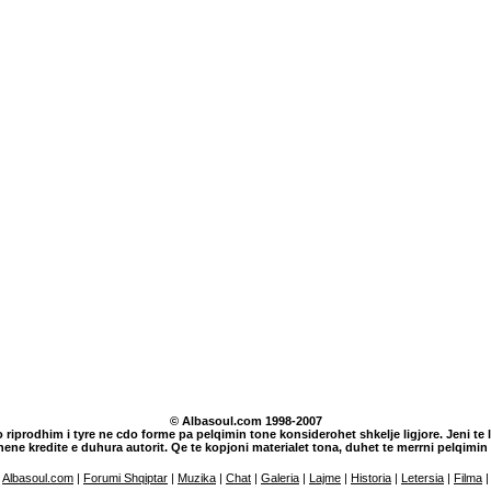
© Albasoul.com 1998-2007
o riprodhim i tyre ne cdo forme pa pelqimin tone konsiderohet shkelje ligjore. Jeni te lu
dhene kredite e duhura autorit. Qe te kopjoni materialet tona, duhet te merrni pelqim
Albasoul.com
|
Forumi Shqiptar
|
Muzika
|
Chat
|
Galeria
|
Lajme
|
Historia
|
Letersia
|
Filma
|