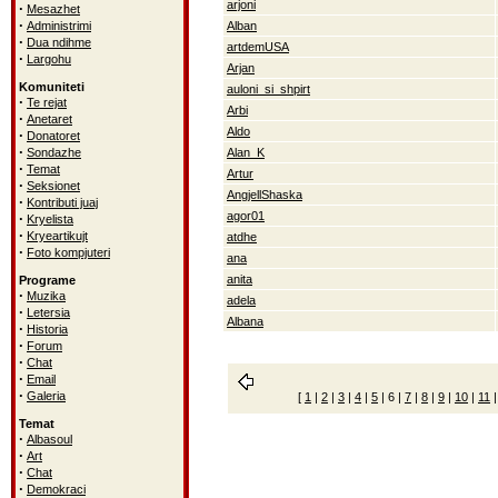
arjoni
·
Mesazhet
·
Administrimi
Alban
·
Dua ndihme
artdemUSA
·
Largohu
Arjan
Komuniteti
auloni_si_shpirt
·
Te rejat
Arbi
·
Anetaret
Aldo
·
Donatoret
·
Sondazhe
Alan_K
·
Temat
Artur
·
Seksionet
AngjellShaska
·
Kontributi juaj
agor01
·
Kryelista
·
Kryeartikujt
atdhe
·
Foto kompjuteri
ana
anita
Programe
·
Muzika
adela
·
Letersia
Albana
·
Historia
·
Forum
·
Chat
·
Email
·
Galeria
[
1
|
2
|
3
|
4
|
5
|
6
|
7
|
8
|
9
|
10
|
11
Temat
·
Albasoul
·
Art
·
Chat
·
Demokraci