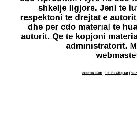
shkelje ligjore. Jeni te l
respektoni te drejtat e autori
dhe per cdo material te hu
autorit. Qe te kopjoni materi
administratorit. 
webmaste
Albasoul.com
|
Forumi Shqiptar
|
Muz