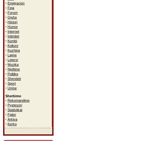
·
Emigracion
·
Feja
·
Forum
·
Gjuha
·
Histori
·
Humor
·
Internet
·
Intimitet
·
Kombi
·
Kulture
·
Kuzhina
·
Lajme
·
Letersi
·
Muzika
·
Njoftime
·
Politike
·
Shendeti
·
Sport
·
Urime
Sherbime
·
Rekomandime
·
Pyetesori
·
Statistikat
·
Fjalor
·
Arkiva
·
Kerko