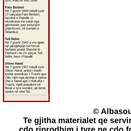
tyre. Vdiq në vitin 1998.
Fato Berberi
Në 7 gusht 1944 mbylli sytë
17-vjeçarja Fato Berberi,
heroinë e Popullit. U
ekzekutua me varje nga
gjermanët, pas torturash
çnjerëzore, në kampin e
Selanikut.
Teli Ndini
Në 7 gusht 1942 u vra gjatë
një përpjekjeje me forcat
fashiste pranë Sheshit të
Flamurit i riu 21-vjeçar Teli
Ndini, hero i Popullit.
Oliver Hardi
Në 7 gusht 1957 mbylli sytë
Oliver Hardi, artisti i madh
komik amerikan; I Trashi apo
Olio, njëri nga dyshja e njohur
Olio e Stenli apo I Holli dhe I
Trashi, mjaft popullorë në
filmat e tyre komikë, që bënë
epokë në vitet '50.
© Albasou
Te gjitha materialet qe servi
cdo riprodhim i tyre ne cdo 