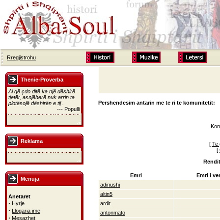
Rregjistrohu
Thenie-Proverba
Ai që çdo ditë ka një dëshirë
tjetër, asnjëherë nuk arrin ta
Pershendesim antarin me te ri te komunitetit:
plotësojë dëshirën e tij .
--- Populli
Kom
Reklama
[
Te 
[
Rendit
Emri
Emri i ve
Menuja
adinushi
altin5
Anetaret
·
Hyrje
ardit
·
Llogaria ime
antonmato
·
Mesazhet