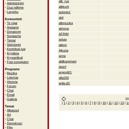
alb_rus
·
Administrimi
albkurti
·
Dua ndihme
·
Largohu
antonio1
akli
Komuniteti
·
Te rejat
albmuzika
·
Anetaret
almona
·
Donatoret
AFRIM
·
Sondazhe
arban
·
Temat
·
Seksionet
alienn
·
Kontributi juaj
Ajkuna
·
Kryelista
anna
·
Kryeartikujt
·
aldikaremani
Foto kompjuteri
Aperf
Programe
argenti01
·
Muzika
·
Letersia
alfa200
·
Historia
anila.di1
·
Forum
·
Chat
·
Email
·
20
Galeria
[
1
|
2
|
3
|
4
|
5
|
6
|
7
|
8
|
9
|
10
|
11
|
12
|
13
|
1
Temat
·
Albasoul
·
Art
·
Chat
·
Demokraci
·
Elita