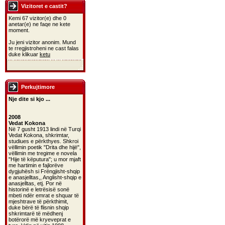
Vizitoret e castit?
Kemi 67 vizitor(e) dhe 0
anetar(e) ne faqe ne kete
moment.
Ju jeni vizitor anonim. Mund
te rregjistroheni ne cast falas
duke klikuar
ketu
Perkujtimore
Nje dite si kjo ...
2008
Vedat Kokona
Në 7 gusht 1913 lindi në Turqi
Vedat Kokona, shkrimtar,
studiues e përkthyes. Shkroi
vëllimin poetik "Drita dhe hijë",
vëllimin me tregime e novela
"Hije të këputura"; u mor mjaft
me hartimin e fajlorëve
dygjuhësh si Frëngjisht-shqip
e anasjelltas,, Anglisht-shqip e
anasjelltas, etj. Por në
historinë e letrësisë sonë
mbeti ndër emrat e shquar të
mjeshtrave të përkthimit,
duke bërë të flisnin shqip
shkrimtarë të mëdhenj
botërorë më kryeveprat e