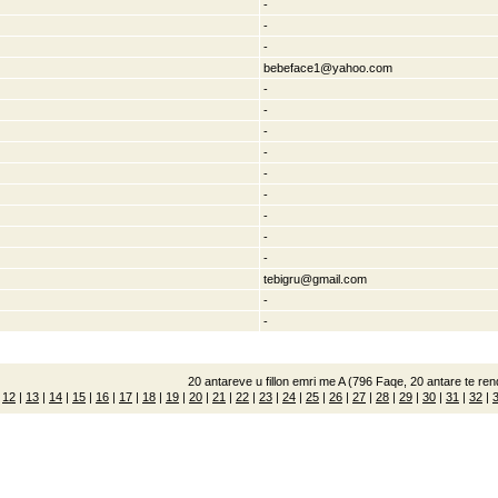
-
-
-
bebeface1@yahoo.com
-
-
-
-
-
-
-
-
-
tebigru@gmail.com
-
-
20 antareve u fillon emri me A (796 Faqe, 20 antare te rend
|
12
|
13
|
14
|
15
|
16
|
17
|
18
|
19
|
20
|
21
|
22
|
23
|
24
|
25
|
26
|
27
|
28
|
29
|
30
|
31
|
32
|