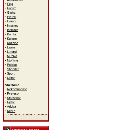
·
Feja
·
Forum
·
Gjuha
·
Histori
·
Humor
·
Internet
·
Intimitet
·
Kombi
·
Kulture
·
Kuzhina
·
Lajme
·
Letersi
·
Muzika
·
Njoftime
·
Politike
·
Shendeti
·
Sport
·
Urime
Sherbime
·
Rekomandime
·
Pyetesori
·
Statistikat
·
Fjalor
·
Arkiva
·
Kerko