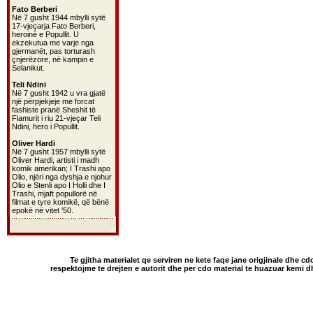
Fato Berberi
Në 7 gusht 1944 mbylli sytë
17-vjeçarja Fato Berberi,
heroinë e Popullit. U
ekzekutua me varje nga
gjermanët, pas torturash
çnjerëzore, në kampin e
Selanikut.
Teli Ndini
Në 7 gusht 1942 u vra gjatë
një përpjekjeje me forcat
fashiste pranë Sheshit të
Flamurit i riu 21-vjeçar Teli
Ndini, hero i Popullit.
Oliver Hardi
Në 7 gusht 1957 mbylli sytë
Oliver Hardi, artisti i madh
komik amerikan; I Trashi apo
Olio, njëri nga dyshja e njohur
Olio e Stenli apo I Holli dhe I
Trashi, mjaft popullorë në
filmat e tyre komikë, që bënë
epokë në vitet '50.
Te gjitha materialet qe serviren ne kete faqe jane origjinale dhe cd
respektojme te drejten e autorit dhe per cdo material te huazuar kemi 