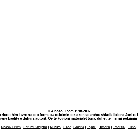
© Albasoul.com 1998-2007
o riprodhim i tyre ne cdo forme pa pelqimin tone konsiderohet shkelje ligjore. Jeni te lu
dhene kredite e duhura autorit. Qe te kopjoni materialet tona, duhet te merrni pelqim
Albasoul.com
|
Forumi Shqiptar
|
Muzika
|
Chat
|
Galeria
|
Lajme
|
Historia
|
Letersia
|
Filma
|