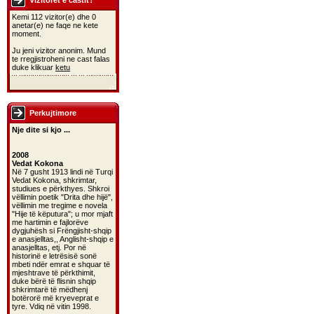
Vizitoret e castit?
Kemi 112 vizitor(e) dhe 0
anetar(e) ne faqe ne kete
moment.
Ju jeni vizitor anonim. Mund
te rregjistroheni ne cast falas
duke klikuar
ketu
Perkujtimore
Nje dite si kjo ...
2008
Vedat Kokona
Në 7 gusht 1913 lindi në Turqi
Vedat Kokona, shkrimtar,
studiues e përkthyes. Shkroi
vëllimin poetik "Drita dhe hijë",
vëllimin me tregime e novela
"Hije të këputura"; u mor mjaft
me hartimin e fajlorëve
dygjuhësh si Frëngjisht-shqip
e anasjelltas,, Anglisht-shqip e
anasjelltas, etj. Por në
historinë e letrësisë sonë
mbeti ndër emrat e shquar të
mjeshtrave të përkthimit,
duke bërë të flisnin shqip
shkrimtarë të mëdhenj
botërorë më kryeveprat e
tyre. Vdiq në vitin 1998.