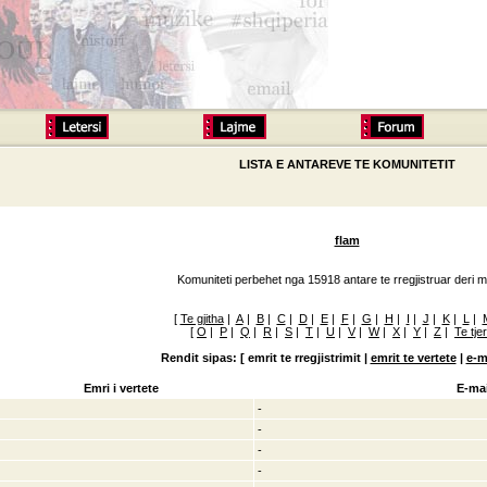
LISTA E ANTAREVE TE KOMUNITETIT
flam
Komuniteti perbehet nga 15918 antare te rregjistruar deri m
[
Te gjitha
|
A
|
B
|
C
|
D
|
E
|
F
|
G
|
H
|
I
|
J
|
K
|
L
|
[
O
|
P
|
Q
|
R
|
S
|
T
|
U
|
V
|
W
|
X
|
Y
|
Z
|
Te tje
Rendit sipas: [
emrit te rregjistrimit |
emrit te vertete
|
e-m
Emri i vertete
E-mai
-
-
-
-