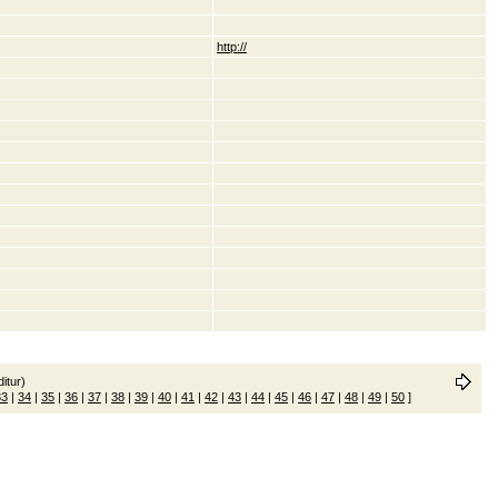
http://
itur)
33
|
34
|
35
|
36
|
37
|
38
|
39
|
40
|
41
|
42
|
43
|
44
|
45
|
46
|
47
|
48
|
49
|
50
]