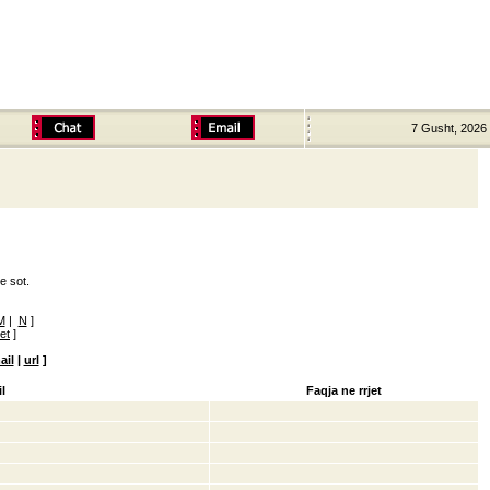
7 Gusht, 2026
e sot.
M
|
N
]
ret
]
ail
|
url
]
l
Faqja ne rrjet