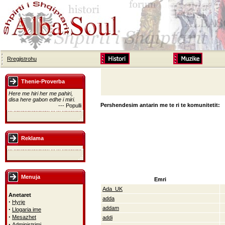
Rregjistrohu
Thenie-Proverba
Here me hiri her me pahiri,
disa here gabon edhe i miri.
Pershendesim antarin me te ri te komunitetit:
--- Populli
Reklama
Menuja
Emri
Ada_UK
Anetaret
adda
·
Hyrje
addam
·
Llogaria ime
·
Mesazhet
addi
·
Administrimi