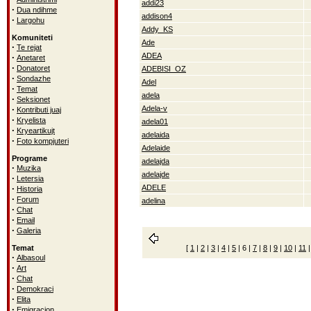
addi23
·
Dua ndihme
addison4
·
Largohu
Addy_KS
Komuniteti
Ade
·
Te rejat
ADEA
·
Anetaret
·
Donatoret
ADEBISI_OZ
·
Sondazhe
Adel
·
Temat
adela
·
Seksionet
·
Adela-v
Kontributi juaj
·
Kryelista
adela01
·
Kryeartikujt
adelaida
·
Foto kompjuteri
Adelaide
Programe
adelajda
·
Muzika
adelajde
·
Letersia
·
ADELE
Historia
·
Forum
adelina
·
Chat
·
Email
·
Galeria
Temat
[
1
|
2
|
3
|
4
|
5
|
6
|
7
|
8
|
9
|
10
|
11
·
Albasoul
·
Art
·
Chat
·
Demokraci
·
Elita
·
Emigracion