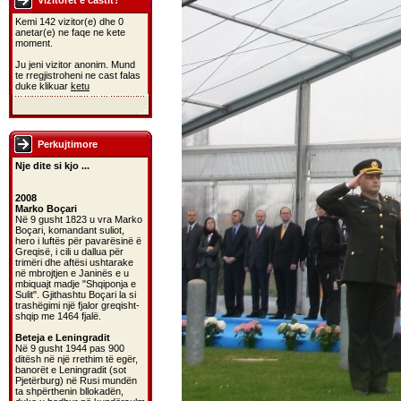
Vizitoret e castit?
Kemi 142 vizitor(e) dhe 0
anetar(e) ne faqe ne kete
moment.
Ju jeni vizitor anonim. Mund
te rregjistroheni ne cast falas
duke klikuar
ketu
Perkujtimore
Nje dite si kjo ...
2008
Marko Boçari
Në 9 gusht 1823 u vra Marko
Boçari, komandant suliot,
hero i luftës për pavarësinë ë
Greqisë, i cili u dallua për
trimëri dhe aftësi ushtarake
në mbrojtjen e Janinës e u
mbiquajt madje "Shqiponja e
Sulit". Gjithashtu Boçari la si
trashëgimi një fjalor greqisht-
shqip me 1464 fjalë.
Beteja e Leningradit
Në 9 gusht 1944 pas 900
ditësh në një rrethim të egër,
banorët e Leningradit (sot
Pjetërburg) në Rusi mundën
ta shpërthenin bllokadën,