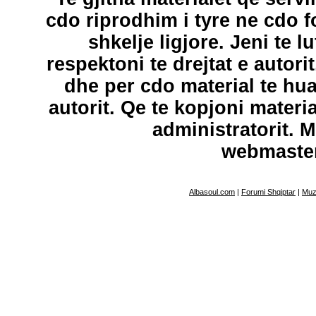
cdo riprodhim i tyre ne cdo 
shkelje ligjore. Jeni te l
respektoni te drejtat e autori
dhe per cdo material te hu
autorit. Qe te kopjoni materi
administratorit. 
webmaste
Albasoul.com
|
Forumi Shqiptar
|
Muz