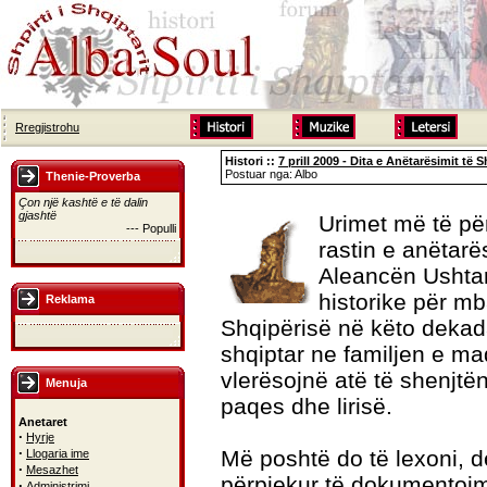
Rregjistrohu
Histori ::
7 prill 2009 - Dita e Anëtarësimit të
Postuar nga: Albo
Thenie-Proverba
Çon një kashtë e të dalin
gjashtë
Urimet më të pë
--- Populli
rastin e anëtarë
Aleancën Ushtara
historike për mb
Reklama
Shqipërisë në këto dekada
shqiptar ne familjen e ma
vlerësojnë atë të shenjtën
Menuja
paqes dhe lirisë.
Anetaret
·
Hyrje
·
Më poshtë do të lexoni, d
Llogaria ime
·
Mesazhet
përpjekur të dokumentojm
·
Administrimi