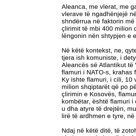
Aleanca, me vlerat, me gar
vlerave të ngadhënjejë në 
shndërrua në faktorin më 
çlirimit të mbi 400 milio
lëngonin nën shtypjen e eg
Në këtë kontekst, ne, qyte
tjera ish komuniste, i det
Aleancës së Atlantikut të 
flamuri i NATO-s, krahas f
Ky ishte flamuri, i cili, 
milion shqiptarët që po p
çlirimin e Kosovës, flamur
kombëtar, është flamuri i di
u dha atyre të drejtën, m
lirë të ardhmen e tyre, në 
Ndaj në këtë ditë, të zoto