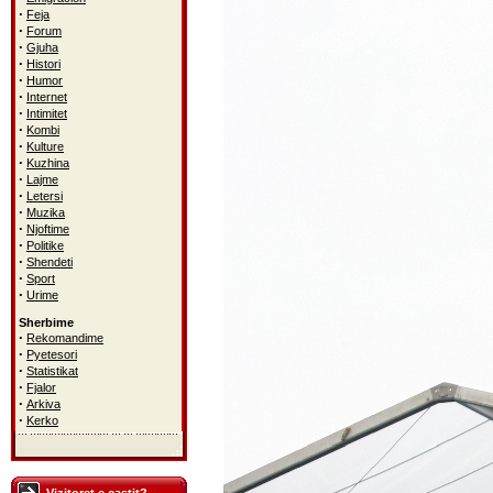
·
Feja
·
Forum
·
Gjuha
·
Histori
·
Humor
·
Internet
·
Intimitet
·
Kombi
·
Kulture
·
Kuzhina
·
Lajme
·
Letersi
·
Muzika
·
Njoftime
·
Politike
·
Shendeti
·
Sport
·
Urime
Sherbime
·
Rekomandime
·
Pyetesori
·
Statistikat
·
Fjalor
·
Arkiva
·
Kerko