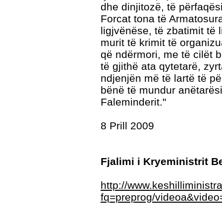
dhe dinjitozë, të përfaqë
Forcat tona të Armatosura 
ligjvënëse, të zbatimit t
murit të krimit të organiz
që ndërmori, me të cilët 
të gjithë ata qytetarë, zyrt
ndjenjën më të lartë të 
bënë të mundur anëtarësi
Faleminderit."
8 Prill 2009
Fjalimi i Kryeministrit 
http://www.keshilliministr
fq=preprog/videoa&video