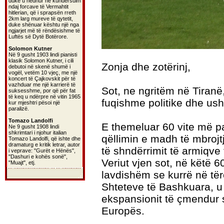
duke u hedhur në kundërsulm
ndaj forcave të Vermahtit
hitlerian, që i sprapsën rreth
2km larg mureve të qytetit,
duke shënuar kështu një nga
ngjarjet më të rëndësishme të
Luftës së Dytë Botërore.
Solomon Kutner
Në 9 gusht 1903 lindi pianisti
klasik Solomon Kutner, i cili
Zonja dhe zotërinj,
debutoi në skenë shumë i
vogël, vetëm 10 vjeç, me një
koncert të Çajkovskit për të
vazhduar me një karrierë të
Sot, ne ngritëm në Tiranë
suksesshme, por që për fat
të keq u ndërpre në vitin 1965
fuqishme politike dhe usht
kur mjeshtri pësoi një
paralizë.
Tomazo Landolfi
E themeluar 60 vite më 
Ne 9 gusht 1908 lindi
shkrimtari i njohur italian
qëllimin e madh të mbrojt
Tomazo Landolfi, që ishte dhe
dramaturg e kritik letrar, autor
të shndërrimit të armiqve
i veprave: "Gurët e Hënës",
"Dashuri e kohës sonë",
Veriut vjen sot, në këtë 
"Muajt", etj.
lavdishëm se kurrë në të
Shteteve të Bashkuara, u 
ekspansionit të çmendur so
Europës.