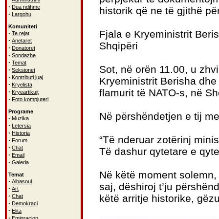
·
Dua ndihme
historik që ne të gjithë p
·
Largohu
Komuniteti
Fjala e Kryeministrit Ber
·
Te rejat
·
Anetaret
Shqipëri
·
Donatoret
·
Sondazhe
·
Temat
Sot, në orën 11.00, u zhvi
·
Seksionet
·
Kontributi juaj
Kryeministrit Berisha dhe
·
Kryelista
flamurit të NATO-s, në Sh
·
Kryeartikujt
·
Foto kompjuteri
Programe
Në përshëndetjen e tij me
·
Muzika
·
Letersia
·
Historia
“Të nderuar zotërinj minis
·
Forum
·
Chat
Të dashur qytetare e qyte
·
Email
·
Galeria
Në këtë moment solemn, të
Temat
·
Albasoul
saj, dëshiroj t’ju përshë
·
Art
·
këtë arritje historike, g
Chat
·
Demokraci
·
Elita
·
Emigracion