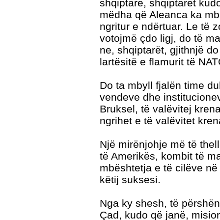
shqiptare, shqiptarët kud
mëdha që Aleanca ka mbro
ngritur e ndërtuar. Le të 
votojmë çdo ligj, do të 
ne, shqiptarët, gjithnjë d
lartësitë e flamurit të NATO
Do ta mbyll fjalën time du
vendeve dhe institucionev
Bruksel, të valëvitej kren
ngrihet e të valëvitet kren
Një mirënjohje më të the
të Amerikës, kombit të m
mbështetja e të cilëve në
këtij suksesi.
Nga ky shesh, të përshën
Çad, kudo që janë, mision