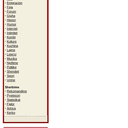
·
Emigracion
·
Feja
·
Forum
·
Gjuha
·
Histori
·
Humor
·
Internet
·
Intimitet
·
Kombi
·
Kulture
·
Kuzhina
·
Lajme
·
Letersi
·
Muzika
·
Njoftime
·
Politike
·
Shendeti
·
Sport
·
Urime
Sherbime
·
Rekomandime
·
Pyetesori
·
Statistikat
·
Fjalor
·
Arkiva
·
Kerko