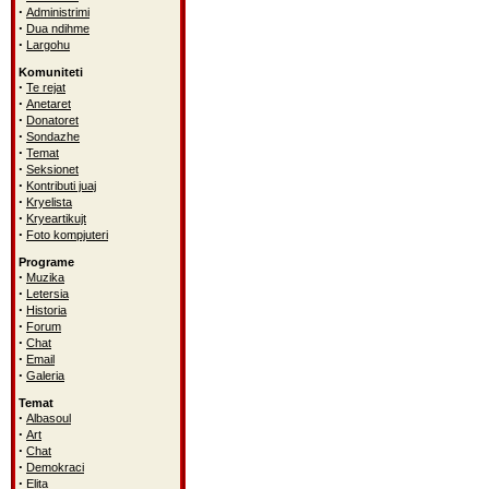
·
Administrimi
·
Dua ndihme
·
Largohu
Komuniteti
·
Te rejat
·
Anetaret
·
Donatoret
·
Sondazhe
·
Temat
·
Seksionet
·
Kontributi juaj
·
Kryelista
·
Kryeartikujt
·
Foto kompjuteri
Programe
·
Muzika
·
Letersia
·
Historia
·
Forum
·
Chat
·
Email
·
Galeria
Temat
·
Albasoul
·
Art
·
Chat
·
Demokraci
·
Elita