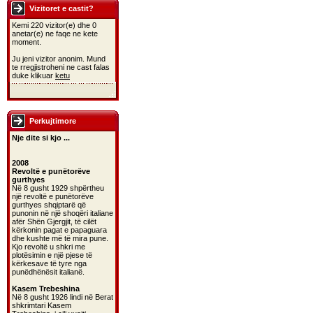
Vizitoret e castit?
Kemi 220 vizitor(e) dhe 0
anetar(e) ne faqe ne kete
moment.
Ju jeni vizitor anonim. Mund
te rregjistroheni ne cast falas
duke klikuar
ketu
Perkujtimore
Nje dite si kjo ...
2008
Revoltë e punëtorëve
gurthyes
Në 8 gusht 1929 shpërtheu
një revoltë e punëtorëve
gurthyes shqiptarë që
punonin në një shoqëri italiane
afër Shën Gjergjit, të cilët
kërkonin pagat e papaguara
dhe kushte më të mira pune.
Kjo revoltë u shkri me
plotësimin e një pjese të
kërkesave të tyre nga
punëdhënësit italianë.
Kasem Trebeshina
Në 8 gusht 1926 lindi në Berat
shkrimtari Kasem