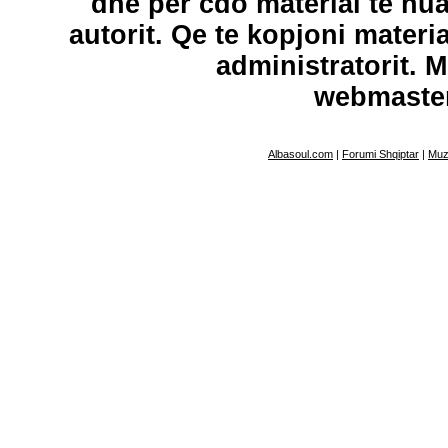
dhe per cdo material te hu
autorit. Qe te kopjoni materi
administratorit. 
webmaste
Albasoul.com
|
Forumi Shqiptar
|
Muz