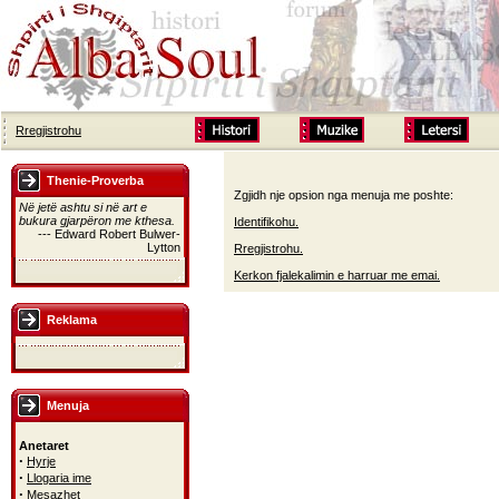
Rregjistrohu
Thenie-Proverba
Zgjidh nje opsion nga menuja me poshte:
Në jetë ashtu si në art e
bukura gjarpëron me kthesa.
Identifikohu.
--- Edward Robert Bulwer-
Lytton
Rregjistrohu.
Kerkon fjalekalimin e harruar me emai.
Reklama
Menuja
Anetaret
·
Hyrje
·
Llogaria ime
·
Mesazhet