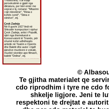
Trebeshina, i cili vuajti
persekutimin e gjatë nga
diktatura, por bëri emër me
veprat e tij, romane: "Mbarimi
i një mbretërie", "Rinia e
kohës sonë", "Stina e
stinëve", etj.
Çesk Zadeja
Në 8 gusht 1927 lindi në
Shkodër kompozitori i njohur
Çesk Zadeja, artist i Popullit,
njëri nga themeluesit e
Konservatorit të Tiranës, për
shumë kohë udhëheqës
artistik në Teatrin e Operës
dhe Baletit dhe autor i mjaft
pjesëve muzikore e vokale,
muzikë skenike apo filmash,
baletit "Delina", etj.
© Albasou
Te gjitha materialet qe servi
cdo riprodhim i tyre ne cdo 
shkelje ligjore. Jeni te l
respektoni te drejtat e autori