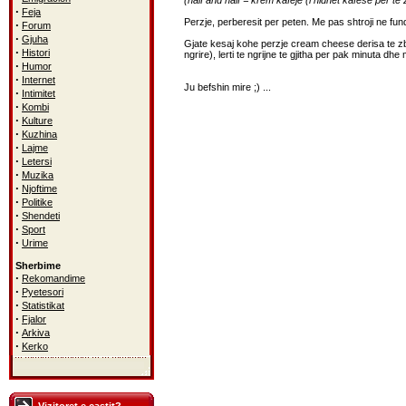
(half and half = krem kafeje (i hidhet kafese per t
·
Feja
Perzje, perberesit per peten. Me pas shtroji ne fun
·
Forum
·
Gjuha
Gjate kesaj kohe perzje cream cheese derisa te zbu
·
Histori
ngrire), lerti te ngrijne te gjitha per pak minuta dhe
·
Humor
·
Internet
Ju befshin mire ;) ...
·
Intimitet
·
Kombi
·
Kulture
·
Kuzhina
·
Lajme
·
Letersi
·
Muzika
·
Njoftime
·
Politike
·
Shendeti
·
Sport
·
Urime
Sherbime
·
Rekomandime
·
Pyetesori
·
Statistikat
·
Fjalor
·
Arkiva
·
Kerko