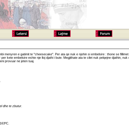
 mbi menyren e gatimit te "cheesecake". Per ata qe nuk e njohin si embelsire : thone se fillimet 
or per kete embelsire eshte nje lloj djathi i bute. Megjithate ata te cilet nuk pelqejne djathin
eni provuar ne jeten tuaj.
ë
el dhe te zbutur.
 163ºC.