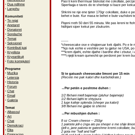
Pasi ti keni therrmuar biskotat me cokollate, perz
·
Dua ndihme
Siperfaqja e taves do te sherbeje si baze per keku
·
Largohu
Shkrini ne nje ene tjeter 170gr cokollate, duke e p
behet e bute. Kur masa te behet e bute vazhdoni te
Komuniteti
·
Te rejat
Piqeni rreth 50 deri 55 minuta. Me pas lereni te fto
·
Anetaret
hidhjani siper kekut per zbukurim.
·
Donatoret
·
Sondazhe
·
Temat
------
·
Seksionet
*cheesecake ose e shqiperuar kek djathi. Po e le n
·
Kontributi juaj
**kjo nuk eshte e veshtire per tu gjetur ne USA, po
·
***krem djathi, eshte djathe i bardhe dhe i zbutur, i
Kryelista
****i njejti kream qumeshti qe perdoret per krem bu
·
Kryeartikujt
·
Foto kompjuteri
Programe
·
Muzika
Si te gatuash cheesecake limoni per 15 min
·
(Recete me pak kalori dhe karbohidrate.)
Letersia
·
Historia
·
Forum
→Per petën e poshtme duhen :
·
Chat
·
1/2 filxhani miell bajameje (pluhur bajameje)
Email
1/2 filxhani lajthi te shtypura
·
Galeria
1 luge kafeje splenda (sheqer pa kalori)
3/8 filxhani me gjalpe te shkrire
Temat
·
Albasoul
→Per mbushjen duhen :
·
Art
·
8 oz Cream cheese -- 250gr
Chat
1 paktete jell-o (nga ato pa sheqer e me shije limon
·
Demokraci
(jell-o, jane paketa te gateshme kremi cokollate, bu
·
Elita
2 gota me "half and half"
·
Emigracion