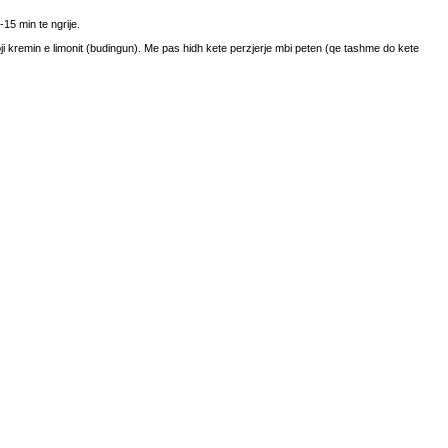
15 min te ngrije.
oji kremin e limonit (budingun). Me pas hidh kete perzjerje mbi peten (qe tashme do kete