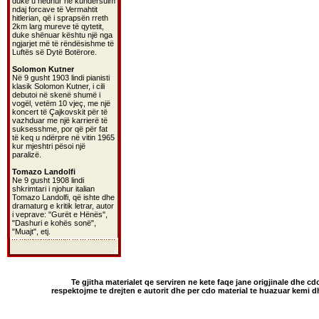
duke u hedhur në kundërsulm
ndaj forcave të Vermahtit
hitlerian, që i sprapsën rreth
2km larg mureve të qytetit,
duke shënuar kështu një nga
ngjarjet më të rëndësishme të
Luftës së Dytë Botërore.
Solomon Kutner
Në 9 gusht 1903 lindi pianisti
klasik Solomon Kutner, i cili
debutoi në skenë shumë i
vogël, vetëm 10 vjeç, me një
koncert të Çajkovskit për të
vazhduar me një karrierë të
suksesshme, por që për fat
të keq u ndërpre në vitin 1965
kur mjeshtri pësoi një
paralizë.
Tomazo Landolfi
Ne 9 gusht 1908 lindi
shkrimtari i njohur italian
Tomazo Landolfi, që ishte dhe
dramaturg e kritik letrar, autor
i veprave: "Gurët e Hënës",
"Dashuri e kohës sonë",
"Muajt", etj.
Te gjitha materialet qe serviren ne kete faqe jane origjinale dhe cd
respektojme te drejten e autorit dhe per cdo material te huazuar kemi 