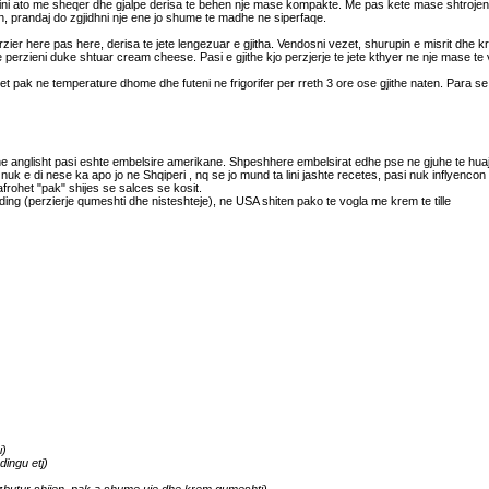
jeini ato me sheqer dhe gjalpe derisa te behen nje mase kompakte. Me pas kete mase shtrojen
n, prandaj do zgjidhni nje ene jo shume te madhe ne siperfaqe.
erzier here pas here, derisa te jete lengezuar e gjitha. Vendosni vezet, shurupin e misrit dh
 perzieni duke shtuar cream cheese. Pasi e gjithe kjo perzjerje te jete kthyer ne nje mase te
het pak ne temperature dhome dhe futeni ne frigorifer per rreth 3 ore ose gjithe naten. Para se
e anglisht pasi eshte embelsire amerikane. Shpeshhere embelsirat edhe pse ne gjuhe te huaja,
 nuk e di nese ka apo jo ne Shqiperi , nq se jo mund ta lini jashte recetes, pasi nuk inflyencon
 afrohet "pak" shijes se salces se kosit.
ding (perzierje qumeshti dhe nisteshteje), ne USA shiten pako te vogla me krem te tille
i)
dingu etj)