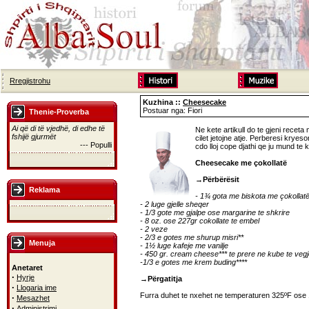
Rregjistrohu
Kuzhina ::
Cheesecake
Postuar nga: Fiori
Thenie-Proverba
Ai që di të vjedhë, di edhe të
Ne kete artikull do te gjeni receta
fshijë gjurmët
cilet jetojne atje. Perberesi kryes
--- Populli
cdo lloj cope djathi qe ju mund te k
Cheesecake me çokollatë
→Përbërësit
Reklama
- 1¾ gota me biskota me çokollat
- 2 luge gjelle sheqer
- 1/3 gote me gjalpe ose margarine te shkrire
- 8 oz. ose 227gr cokollate te embel
- 2 veze
- 2/3 e gotes me shurup misri**
Menuja
- 1½ luge kafeje me vanilje
- 450 gr. cream cheese*** te prere ne kube te vegj
-1/3 e gotes me krem buding****
Anetaret
·
Hyrje
→Përgatitja
·
Llogaria ime
Furra duhet te nxehet ne temperaturen 325ºF ose
·
Mesazhet
·
Administrimi