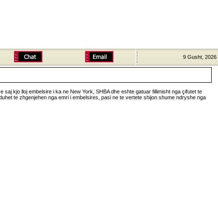
9 Gusht, 2026
e saj kjo lloj embelsire i ka ne New York, SHBA dhe eshte gatuar fillimisht nga çifutet te
, nuk duhet te zhgenjehen nga emri i embelsires, pasi ne te vertete shijon shume ndryshe nga