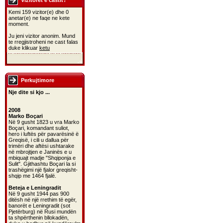
Vizitoret e castit?
Kemi 159 vizitor(e) dhe 0
anetar(e) ne faqe ne kete
moment.
Ju jeni vizitor anonim. Mund
te rregjistroheni ne cast falas
duke klikuar
ketu
Perkujtimore
Nje dite si kjo ...
2008
Marko Boçari
Në 9 gusht 1823 u vra Marko
Boçari, komandant suliot,
hero i luftës për pavarësinë ë
Greqisë, i cili u dallua për
trimëri dhe aftësi ushtarake
në mbrojtjen e Janinës e u
mbiquajt madje "Shqiponja e
Sulit". Gjithashtu Boçari la si
trashëgimi një fjalor greqisht-
shqip me 1464 fjalë.
Beteja e Leningradit
Në 9 gusht 1944 pas 900
ditësh në një rrethim të egër,
banorët e Leningradit (sot
Pjetërburg) në Rusi mundën
ta shpërthenin bllokadën,