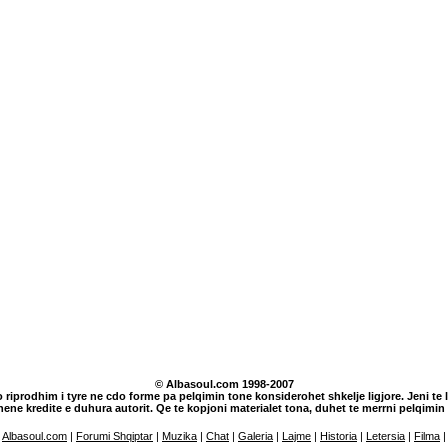
© Albasoul.com 1998-2007
o riprodhim i tyre ne cdo forme pa pelqimin tone konsiderohet shkelje ligjore. Jeni te lu
dhene kredite e duhura autorit. Qe te kopjoni materialet tona, duhet te merrni pelqim
Albasoul.com
|
Forumi Shqiptar
|
Muzika
|
Chat
|
Galeria
|
Lajme
|
Historia
|
Letersia
|
Filma
|