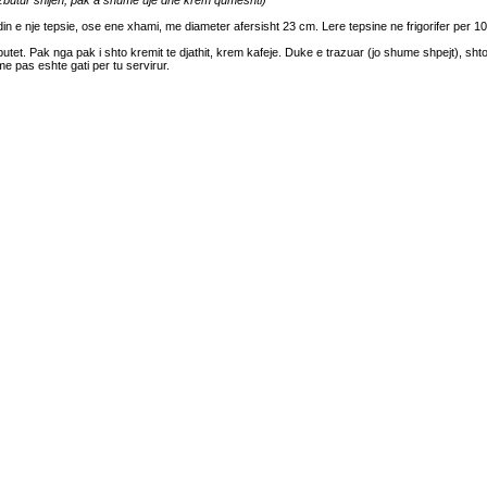
e zbutur shijen, pak a shume uje dhe krem qumeshti)
din e nje tepsie, ose ene xhami, me diameter afersisht 23 cm. Lere tepsine ne frigorifer per 10-
tet. Pak nga pak i shto kremit te djathit, krem kafeje. Duke e trazuar (jo shume shpejt), sht
 me pas eshte gati per tu servirur.