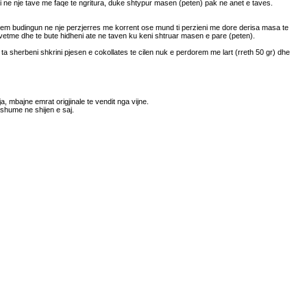
i ne nje tave me faqe te ngritura, duke shtypur masen (peten) pak ne anet e taves.
e krem budingun ne nje perzjerres me korrent ose mund ti perzieni me dore derisa masa te
 vetme dhe te bute hidheni ate ne taven ku keni shtruar masen e pare (peten).
 ta sherbeni shkrini pjesen e cokollates te cilen nuk e perdorem me lart (rreth 50 gr) dhe
 mbajne emrat origjinale te vendit nga vijne.
 shume ne shijen e saj.