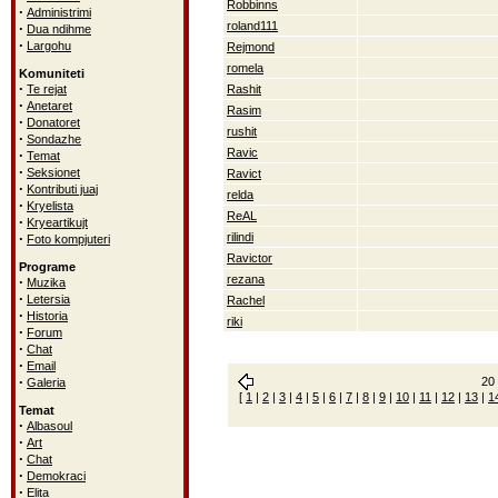
Robbinns
·
Administrimi
roland111
·
Dua ndihme
·
Largohu
Rejmond
romela
Komuniteti
·
Te rejat
Rashit
·
Anetaret
Rasim
·
Donatoret
rushit
·
Sondazhe
Ravic
·
Temat
·
Seksionet
Ravict
·
Kontributi juaj
relda
·
Kryelista
ReAL
·
Kryeartikujt
·
rilindi
Foto kompjuteri
Ravictor
Programe
rezana
·
Muzika
·
Letersia
Rachel
·
Historia
riki
·
Forum
·
Chat
·
Email
·
20 
Galeria
[
1
|
2
|
3
|
4
|
5
|
6
|
7
|
8
|
9
|
10
|
11
|
12
|
13
|
1
Temat
·
Albasoul
·
Art
·
Chat
·
Demokraci
·
Elita