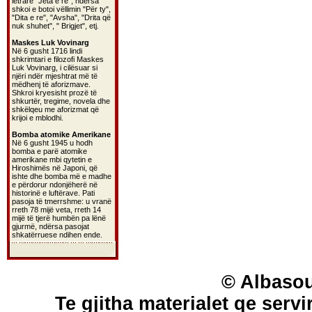
letrare "Jeta e re", ndërsa
shkoi e botoi vëllimin "Për ty",
"Dita e re", "Avsha", "Drita që
nuk shuhet", " Brigjet", etj.
Maskes Luk Vovinarg
Në 6 gusht 1716 lindi
shkrimtari e filozofi Maskes
Luk Vovinarg, i cilësuar si
njëri ndër mjeshtrat më të
mëdhenj të aforizmave.
Shkroi kryesisht prozë të
shkurtër, tregime, novela dhe
shkëlqeu me aforizmat që
krijoi e mblodhi.
Bomba atomike Amerikane
Në 6 gusht 1945 u hodh
bomba e parë atomike
amerikane mbi qytetin e
Hiroshimës në Japoni, që
ishte dhe bomba më e madhe
e përdorur ndonjëherë në
historinë e luftërave. Pati
pasoja të tmerrshme: u vranë
rreth 78 mijë veta, rreth 14
mijë të tjerë humbën pa lënë
gjurmë, ndërsa pasojat
shkatërruese ndihen ende.
© Albasou
Te gjitha materialet qe servi