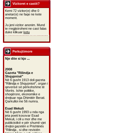
Vizitoret e castit?
Kemi 72 vizitor(e) dhe 0
anetar(e) ne faqe ne kete
moment.
Ju jeni vizitor anonim. Mund
te rregjistroheni ne cast falas
duke klikuar
ketu
Perkujtimore
Nje dite si kjo ...
2008
Gazeta "Rilindja e
Shqypnisë"
Në 6 gusht 1913 doli gazeta
"Rilindja e Shqypnisë", organ i
qeverisë së përkohshme të
Vlorës. Ishte politike,
shoqërore, ekonomike e
drejtuar nga Dhimitër Berati.
Qarkulloi me 56 numra.
Esad Mekuli
Në 6 gusht 1993 u nda nga
jeta poeti kosovar Esad
Mekuli, i cili u mor dhe me
publicistikë e për shumë vjet
drejtoi gazetën e Prishtinës
"Rilindja , si dhe revistën