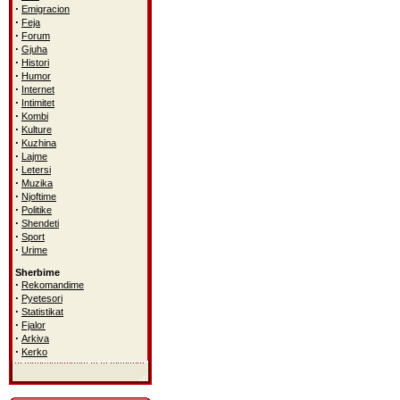
·
Emigracion
·
Feja
·
Forum
·
Gjuha
·
Histori
·
Humor
·
Internet
·
Intimitet
·
Kombi
·
Kulture
·
Kuzhina
·
Lajme
·
Letersi
·
Muzika
·
Njoftime
·
Politike
·
Shendeti
·
Sport
·
Urime
Sherbime
·
Rekomandime
·
Pyetesori
·
Statistikat
·
Fjalor
·
Arkiva
·
Kerko