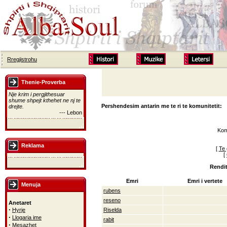
Rregjistrohu
Thenie-Proverba
Nje krim i pergjithesuar
shume shpejt kthehet ne nj te
Pershendesim antarin me te ri te komunitetit:
drejte.
--- Lebon
Kom
Reklama
[
Te 
[
Rendit
Emri
Emri i vertete
Menuja
rubens
reseno
Anetaret
·
Hyrje
Riselda
·
Llogaria ime
rabit
·
Mesazhet