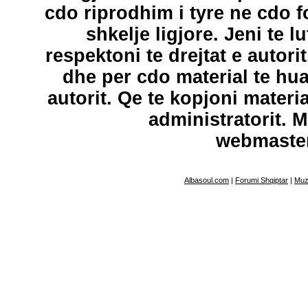
cdo riprodhim i tyre ne cdo 
shkelje ligjore. Jeni te l
respektoni te drejtat e autori
dhe per cdo material te hu
autorit. Qe te kopjoni materi
administratorit. 
webmaste
Albasoul.com
|
Forumi Shqiptar
|
Muz