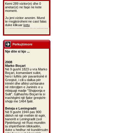
Kemi 289 vizitor(e) dhe 0
anetar(e) ne faqe ne kete
moment.
Ju jeni vizitor anonim. Mund
te rregjistroheni ne cast falas
duke klikuar
ketu
Perkujtimore
Nje dite si kjo ...
2008
Marko Boçari
Në 9 gusht 1823 u vra Marko
Boçari, komandant suliot,
hero i luftës për pavarësinë ë
Greqisë, i cili u dallua për
trimëri dhe aftësi ushtarake
në mbrojtjen e Janinës e u
mbiquajt madje "Shqiponja e
Sulit". Gjithashtu Boçari la si
trashëgimi një fjalor greqisht-
shqip me 1464 fjalë.
Beteja e Leningradit
Në 9 gusht 1944 pas 900
ditësh në një rrethim të egër,
banorët e Leningradit (sot
Pjetërburg) në Rusi mundën
ta shpërthenin bllokadën,
duke u hedhur në kundërsulm