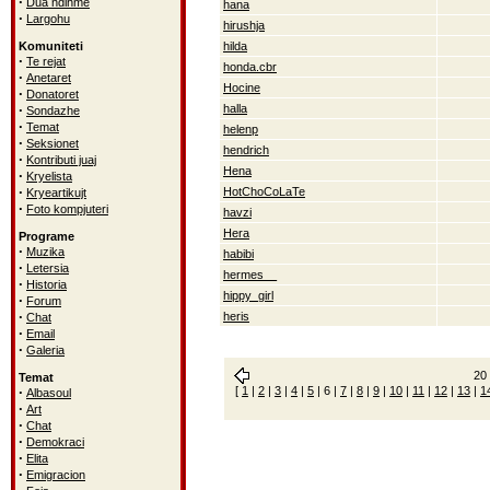
·
Dua ndihme
hana
·
Largohu
hirushja
Komuniteti
hilda
·
Te rejat
honda.cbr
·
Anetaret
Hocine
·
Donatoret
·
halla
Sondazhe
·
Temat
helenp
·
Seksionet
hendrich
·
Kontributi juaj
Hena
·
Kryelista
·
HotChoCoLaTe
Kryeartikujt
·
Foto kompjuteri
havzi
Hera
Programe
·
Muzika
habibi
·
Letersia
hermes__
·
Historia
hippy_girl
·
Forum
·
heris
Chat
·
Email
·
Galeria
20 
Temat
·
[
1
|
2
|
3
|
4
|
5
|
6
|
7
|
8
|
9
|
10
|
11
|
12
|
13
|
1
Albasoul
·
Art
·
Chat
·
Demokraci
·
Elita
·
Emigracion