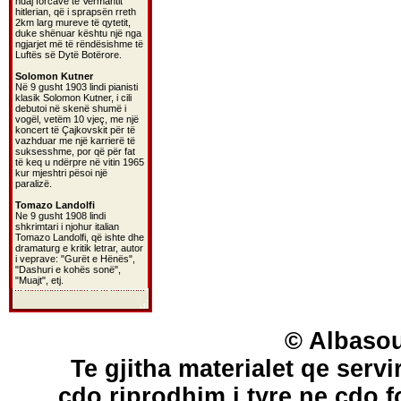
ndaj forcave të Vermahtit
hitlerian, që i sprapsën rreth
2km larg mureve të qytetit,
duke shënuar kështu një nga
ngjarjet më të rëndësishme të
Luftës së Dytë Botërore.
Solomon Kutner
Në 9 gusht 1903 lindi pianisti
klasik Solomon Kutner, i cili
debutoi në skenë shumë i
vogël, vetëm 10 vjeç, me një
koncert të Çajkovskit për të
vazhduar me një karrierë të
suksesshme, por që për fat
të keq u ndërpre në vitin 1965
kur mjeshtri pësoi një
paralizë.
Tomazo Landolfi
Ne 9 gusht 1908 lindi
shkrimtari i njohur italian
Tomazo Landolfi, që ishte dhe
dramaturg e kritik letrar, autor
i veprave: "Gurët e Hënës",
"Dashuri e kohës sonë",
"Muajt", etj.
© Albasou
Te gjitha materialet qe servi
cdo riprodhim i tyre ne cdo 