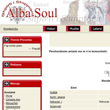
Rregjistrohu
Thenie-Proverba
Faji eshte jetim.
--- Populli
Pershendesim antarin me te ri te komunitetit:
Kom
Reklama
[
Te 
[
Rendit
Menuja
Emri
Anetaret
hobbit
·
Hyrje
henri_agaraj
·
Llogaria ime
hekuran_i
Hekuran
·
Mesazhet
·
honeygirl
Administrimi