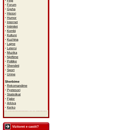
·
Feja
·
Forum
·
Gjuha
·
Histori
·
Humor
·
Internet
·
Intimitet
·
Kombi
·
Kulture
·
Kuzhina
·
Lajme
·
Letersi
·
Muzika
·
Njoftime
·
Politike
·
Shendeti
·
Sport
·
Urime
Sherbime
·
Rekomandime
·
Pyetesori
·
Statistikat
·
Fjalor
·
Arkiva
·
Kerko
Vizitoret e castit?