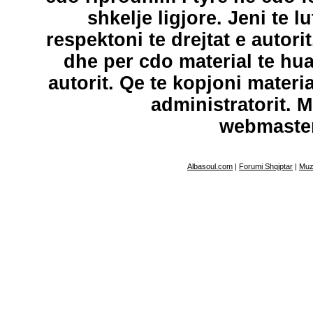
shkelje ligjore. Jeni te l
respektoni te drejtat e autori
dhe per cdo material te hu
autorit. Qe te kopjoni materi
administratorit. 
webmaste
Albasoul.com
|
Forumi Shqiptar
|
Muz