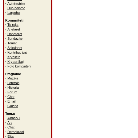
·
Administrimi
·
Dua ndihme
·
Largohu
Komuniteti
·
Te rejat
·
Anetaret
·
Donatoret
·
Sondazhe
·
Temat
·
Seksionet
·
Kontributi juaj
·
Kryelista
·
Kryeartikujt
·
Foto kompjuteri
Programe
·
Muzika
·
Letersia
·
Historia
·
Forum
·
Chat
·
Email
·
Galeria
Temat
·
Albasoul
·
Art
·
Chat
·
Demokraci
·
Elita