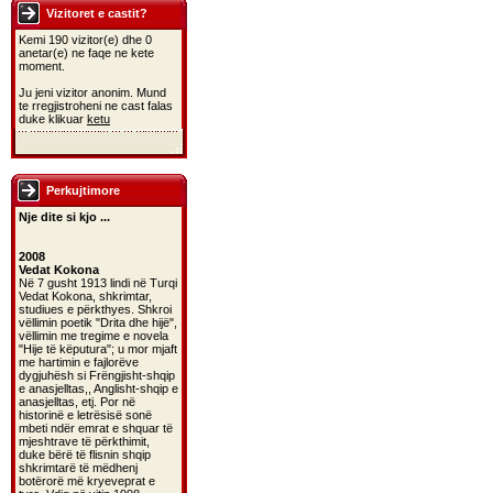
Vizitoret e castit?
Kemi 190 vizitor(e) dhe 0
anetar(e) ne faqe ne kete
moment.
Ju jeni vizitor anonim. Mund
te rregjistroheni ne cast falas
duke klikuar
ketu
Perkujtimore
Nje dite si kjo ...
2008
Vedat Kokona
Në 7 gusht 1913 lindi në Turqi
Vedat Kokona, shkrimtar,
studiues e përkthyes. Shkroi
vëllimin poetik "Drita dhe hijë",
vëllimin me tregime e novela
"Hije të këputura"; u mor mjaft
me hartimin e fajlorëve
dygjuhësh si Frëngjisht-shqip
e anasjelltas,, Anglisht-shqip e
anasjelltas, etj. Por në
historinë e letrësisë sonë
mbeti ndër emrat e shquar të
mjeshtrave të përkthimit,
duke bërë të flisnin shqip
shkrimtarë të mëdhenj
botërorë më kryeveprat e