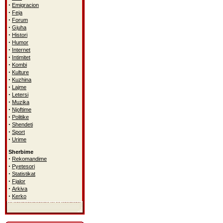
·
Emigracion
·
Feja
·
Forum
·
Gjuha
·
Histori
·
Humor
·
Internet
·
Intimitet
·
Kombi
·
Kulture
·
Kuzhina
·
Lajme
·
Letersi
·
Muzika
·
Njoftime
·
Politike
·
Shendeti
·
Sport
·
Urime
Sherbime
·
Rekomandime
·
Pyetesori
·
Statistikat
·
Fjalor
·
Arkiva
·
Kerko