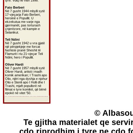
tyre. Vdiq në vitin 1998.
Fato Berberi
Në 7 gusht 1944 mbylli sytë
17-vjeçarja Fato Berberi,
heroinë e Popullit. U
ekzekutua me varje nga
gjermanët, pas torturash
çnjerëzore, në kampin e
Selanikut.
Teli Ndini
Në 7 gusht 1942 u vra gjatë
një përpjekjeje me forcat
fashiste pranë Sheshit të
Flamurit i riu 21-vjeçar Teli
Ndini, hero i Popullit.
Oliver Hardi
Në 7 gusht 1957 mbylli sytë
Oliver Hardi, artisti i madh
komik amerikan; I Trashi apo
Olio, njëri nga dyshja e njohur
Olio e Stenli apo I Holli dhe I
Trashi, mjaft popullorë në
filmat e tyre komikë, që bënë
epokë në vitet '50.
© Albasou
Te gjitha materialet qe servi
cdo riprodhim i tyre ne cdo 