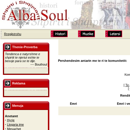
Rregjistrohu
Thenie-Proverba
Tendenca e natyrshme e
shpirtit te njeriut eshte te
Pershendesim antarin me te ri te komunitetit:
besoje para se te dije.
--- Bouthoul
Kom
Reklama
[
Te 
[
Rendit
Emri
Emri i ve
Menuja
Anetaret
·
Hyrje
·
Llogaria ime
·
Mesazhet