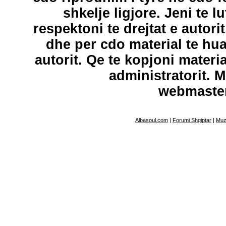
shkelje ligjore. Jeni te l
respektoni te drejtat e autori
dhe per cdo material te hu
autorit. Qe te kopjoni materi
administratorit. 
webmaste
Albasoul.com
|
Forumi Shqiptar
|
Muz