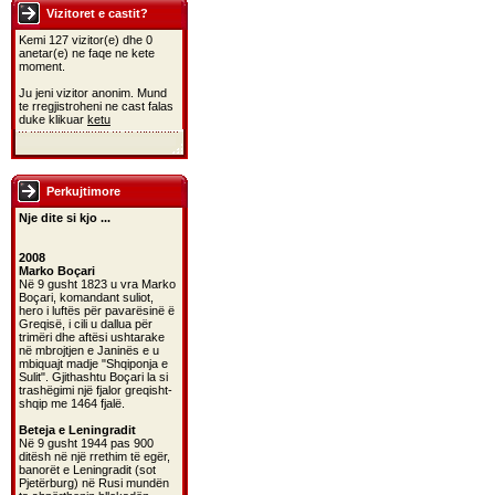
Vizitoret e castit?
Kemi 127 vizitor(e) dhe 0
anetar(e) ne faqe ne kete
moment.
Ju jeni vizitor anonim. Mund
te rregjistroheni ne cast falas
duke klikuar
ketu
Perkujtimore
Nje dite si kjo ...
2008
Marko Boçari
Në 9 gusht 1823 u vra Marko
Boçari, komandant suliot,
hero i luftës për pavarësinë ë
Greqisë, i cili u dallua për
trimëri dhe aftësi ushtarake
në mbrojtjen e Janinës e u
mbiquajt madje "Shqiponja e
Sulit". Gjithashtu Boçari la si
trashëgimi një fjalor greqisht-
shqip me 1464 fjalë.
Beteja e Leningradit
Në 9 gusht 1944 pas 900
ditësh në një rrethim të egër,
banorët e Leningradit (sot
Pjetërburg) në Rusi mundën