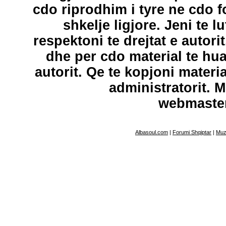
cdo riprodhim i tyre ne cdo 
shkelje ligjore. Jeni te l
respektoni te drejtat e autori
dhe per cdo material te hu
autorit. Qe te kopjoni materi
administratorit. 
webmaste
Albasoul.com
|
Forumi Shqiptar
|
Muz