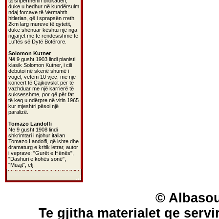
ta shpërthenin bllokadën,
duke u hedhur në kundërsulm
ndaj forcave të Vermahtit
hitlerian, që i sprapsën rreth
2km larg mureve të qytetit,
duke shënuar kështu një nga
ngjarjet më të rëndësishme të
Luftës së Dytë Botërore.
Solomon Kutner
Në 9 gusht 1903 lindi pianisti
klasik Solomon Kutner, i cili
debutoi në skenë shumë i
vogël, vetëm 10 vjeç, me një
koncert të Çajkovskit për të
vazhduar me një karrierë të
suksesshme, por që për fat
të keq u ndërpre në vitin 1965
kur mjeshtri pësoi një
paralizë.
Tomazo Landolfi
Ne 9 gusht 1908 lindi
shkrimtari i njohur italian
Tomazo Landolfi, që ishte dhe
dramaturg e kritik letrar, autor
i veprave: "Gurët e Hënës",
"Dashuri e kohës sonë",
"Muajt", etj.
© Albasou
Te gjitha materialet qe servi