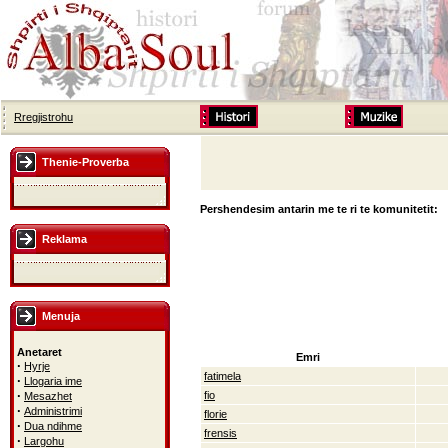
Rregjistrohu
Thenie-Proverba
Pershendesim antarin me te ri te komunitetit:
Reklama
Menuja
Anetaret
Emri
·
Hyrje
fatimela
·
Llogaria ime
·
fio
Mesazhet
·
Administrimi
florie
·
Dua ndihme
frensis
·
Largohu