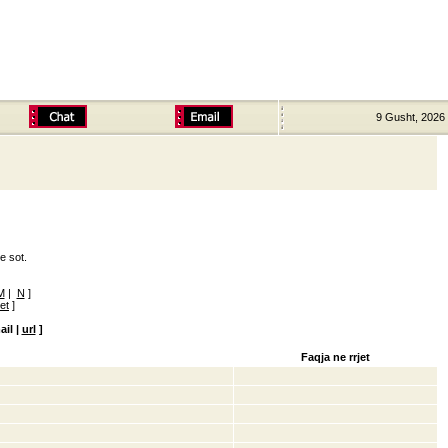
9 Gusht, 2026
e sot.
M
|
N
]
ret
]
ail |
url
]
Faqja ne rrjet