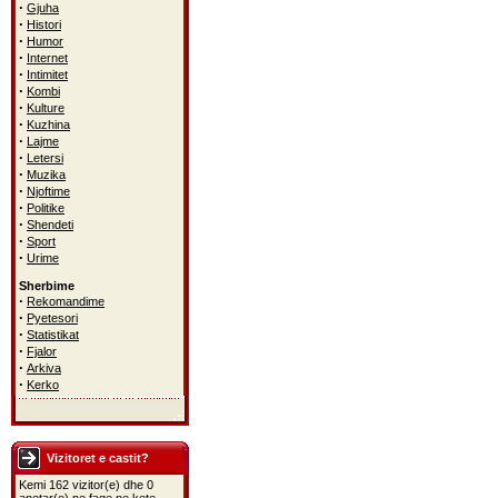
·
Gjuha
·
Histori
·
Humor
·
Internet
·
Intimitet
·
Kombi
·
Kulture
·
Kuzhina
·
Lajme
·
Letersi
·
Muzika
·
Njoftime
·
Politike
·
Shendeti
·
Sport
·
Urime
Sherbime
·
Rekomandime
·
Pyetesori
·
Statistikat
·
Fjalor
·
Arkiva
·
Kerko
Vizitoret e castit?
Kemi 162 vizitor(e) dhe 0