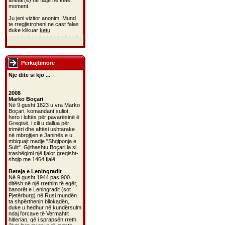
anetar(e) ne faqe ne kete
moment.
Ju jeni vizitor anonim. Mund
te rregjistroheni ne cast falas
duke klikuar
ketu
Perkujtimore
Nje dite si kjo ...
2008
Marko Boçari
Në 9 gusht 1823 u vra Marko
Boçari, komandant suliot,
hero i luftës për pavarësinë ë
Greqisë, i cili u dallua për
trimëri dhe aftësi ushtarake
në mbrojtjen e Janinës e u
mbiquajt madje "Shqiponja e
Sulit". Gjithashtu Boçari la si
trashëgimi një fjalor greqisht-
shqip me 1464 fjalë.
Beteja e Leningradit
Në 9 gusht 1944 pas 900
ditësh në një rrethim të egër,
banorët e Leningradit (sot
Pjetërburg) në Rusi mundën
ta shpërthenin bllokadën,
duke u hedhur në kundërsulm
ndaj forcave të Vermahtit
hitlerian, që i sprapsën rreth