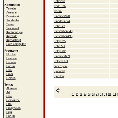
Fatmir63
Komuniteti
fredi1976
·
Te rejat
fasfsa
·
Anetaret
·
Flammer978
Donatoret
·
Sondazhe
Flanders774
·
Temat
Follin127
·
Seksionet
Fleischben648
·
Kontributi juaj
·
Kryelista
Fleischben495
·
Kryeartikujt
Folby825
·
Foto kompjuteri
Follin771
Programe
Folby302
·
Muzika
Flammer609
·
Letersia
Folgers771
·
Historia
·
Forum
finger-print
·
Chat
Fjodoald
·
Email
Fjaralda
·
Galeria
Temat
·
Albasoul
·
Art
[
1
|
2
|
3
|
4
|
5
|
6
|
7
|
8
|
9
|
10
|
11
·
Chat
·
Demokraci
·
Elita
·
Emigracion
·
Feja
·
Forum