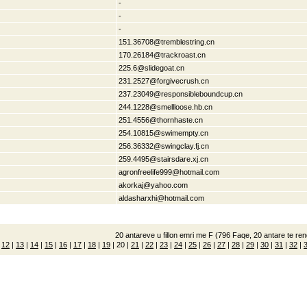
-
-
-
151.36708@tremblestring.cn
170.26184@trackroast.cn
225.6@slidegoat.cn
231.2527@forgivecrush.cn
237.23049@responsibleboundcup.cn
244.1228@smellloose.hb.cn
251.4556@thornhaste.cn
254.10815@swimempty.cn
256.36332@swingclay.fj.cn
259.4495@stairsdare.xj.cn
agronfreelife999@hotmail.com
akorkaj@yahoo.com
aldasharxhi@hotmail.com
20 antareve u fillon emri me F (796 Faqe, 20 antare te rend
|
12
|
13
|
14
|
15
|
16
|
17
|
18
|
19
|
20
|
21
|
22
|
23
|
24
|
25
|
26
|
27
|
28
|
29
|
30
|
31
|
32
|