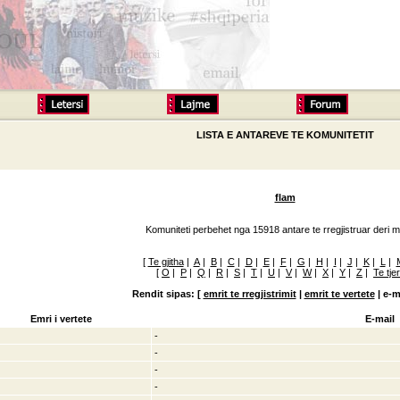
LISTA E ANTAREVE TE KOMUNITETIT
flam
Komuniteti perbehet nga 15918 antare te rregjistruar deri m
[
Te gjitha
|
A
|
B
|
C
|
D
|
E
|
F
|
G
|
H
|
I
|
J
|
K
|
L
|
[
O
|
P
|
Q
|
R
|
S
|
T
|
U
|
V
|
W
|
X
|
Y
|
Z
|
Te tje
Rendit sipas: [
emrit te rregjistrimit
|
emrit te vertete
|
e-m
Emri i vertete
E-mail
-
-
-
-