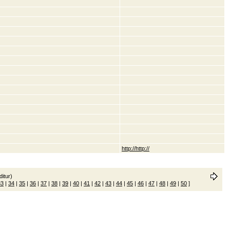
http://http://
itur)
33
|
34
|
35
|
36
|
37
|
38
|
39
|
40
|
41
|
42
|
43
|
44
|
45
|
46
|
47
|
48
|
49
|
50
]