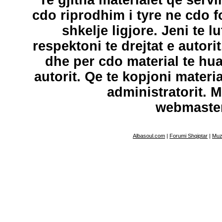
Te gjitha materialet qe servi
cdo riprodhim i tyre ne cdo 
shkelje ligjore. Jeni te l
respektoni te drejtat e autori
dhe per cdo material te hu
autorit. Qe te kopjoni materi
administratorit. 
webmaste
Albasoul.com
|
Forumi Shqiptar
|
Muz