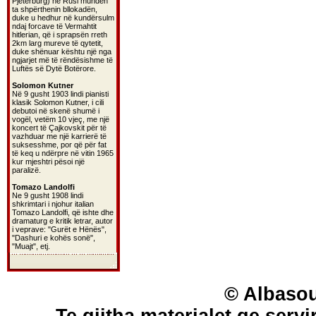
Pjetërburg) në Rusi mundën
ta shpërthenin bllokadën,
duke u hedhur në kundërsulm
ndaj forcave të Vermahtit
hitlerian, që i sprapsën rreth
2km larg mureve të qytetit,
duke shënuar kështu një nga
ngjarjet më të rëndësishme të
Luftës së Dytë Botërore.
Solomon Kutner
Në 9 gusht 1903 lindi pianisti
klasik Solomon Kutner, i cili
debutoi në skenë shumë i
vogël, vetëm 10 vjeç, me një
koncert të Çajkovskit për të
vazhduar me një karrierë të
suksesshme, por që për fat
të keq u ndërpre në vitin 1965
kur mjeshtri pësoi një
paralizë.
Tomazo Landolfi
Ne 9 gusht 1908 lindi
shkrimtari i njohur italian
Tomazo Landolfi, që ishte dhe
dramaturg e kritik letrar, autor
i veprave: "Gurët e Hënës",
"Dashuri e kohës sonë",
"Muajt", etj.
© Albasou