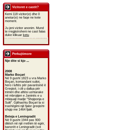
Vizitoret e castit?
Kemi 118 vizitor(e) dhe 0
anetar(e) ne faqe ne kete
moment.
Ju jeni vizitor anonim. Mund
te rregjistroheni ne cast falas
duke klikuar
ketu
Perkujtimore
Nje dite si kjo ...
2008
Marko Boçari
Në 9 gusht 1823 u vra Marko
Boçari, komandant suliot,
hero i luftës për pavarësinë ë
Greqisë, i cili u dallua për
trimëri dhe aftësi ushtarake
në mbrojtjen e Janinës e u
mbiquajt madje "Shqiponja e
Sulit". Gjithashtu Boçari la si
trashëgimi një fjalor greqisht-
shqip me 1464 fjalë.
Beteja e Leningradit
Në 9 gusht 1944 pas 900
ditësh në një rrethim të egër,
banorët e Leningradit (sot