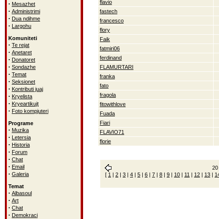
flavio
·
Mesazhet
·
Administrimi
fastech
·
Dua ndihme
francesco
·
Largohu
flory
Komuniteti
Faik
·
Te rejat
fatmiri06
·
Anetaret
ferdinand
·
Donatoret
·
Sondazhe
FLAMURTARI
·
Temat
franka
·
Seksionet
fato
·
Kontributi juaj
fragola
·
Kryelista
·
Kryeartikujt
fitowithlove
·
Foto kompjuteri
Fuada
Fiari
Programe
·
Muzika
FLAVIO71
·
Letersia
florie
·
Historia
·
Forum
·
Chat
·
Email
20 
·
Galeria
[
1
|
2
|
3
|
4
|
5
|
6
|
7
|
8
|
9
|
10
|
11
|
12
|
13
|
1
Temat
·
Albasoul
·
Art
·
Chat
·
Demokraci