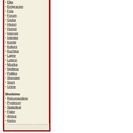
·
Elita
·
Emigracion
·
Feja
·
Forum
·
Gjuha
·
Histori
·
Humor
·
Internet
·
Intimitet
·
Kombi
·
Kulture
·
Kuzhina
·
Lajme
·
Letersi
·
Muzika
·
Njoftime
·
Politike
·
Shendeti
·
Sport
·
Urime
Sherbime
·
Rekomandime
·
Pyetesori
·
Statistikat
·
Fjalor
·
Arkiva
·
Kerko