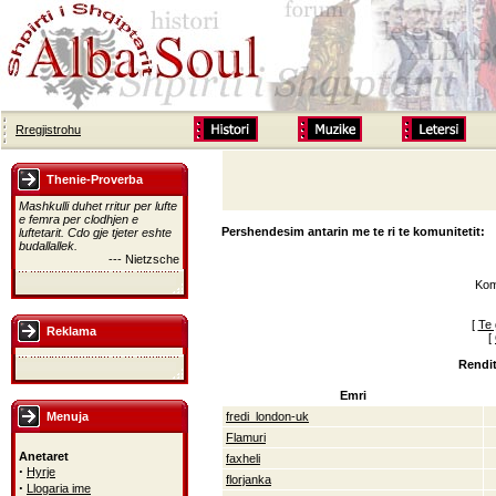
Rregjistrohu
Thenie-Proverba
Mashkulli duhet rritur per lufte
e femra per clodhjen e
Pershendesim antarin me te ri te komunitetit:
luftetarit. Cdo gje tjeter eshte
budallallek.
--- Nietzsche
Kom
[
Te 
Reklama
[
Rendit
Emri
Menuja
fredi_london-uk
Flamuri
Anetaret
faxheli
·
Hyrje
florjanka
·
Llogaria ime