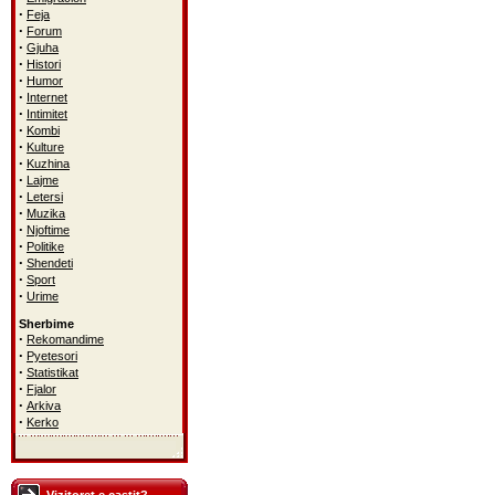
·
Feja
·
Forum
·
Gjuha
·
Histori
·
Humor
·
Internet
·
Intimitet
·
Kombi
·
Kulture
·
Kuzhina
·
Lajme
·
Letersi
·
Muzika
·
Njoftime
·
Politike
·
Shendeti
·
Sport
·
Urime
Sherbime
·
Rekomandime
·
Pyetesori
·
Statistikat
·
Fjalor
·
Arkiva
·
Kerko