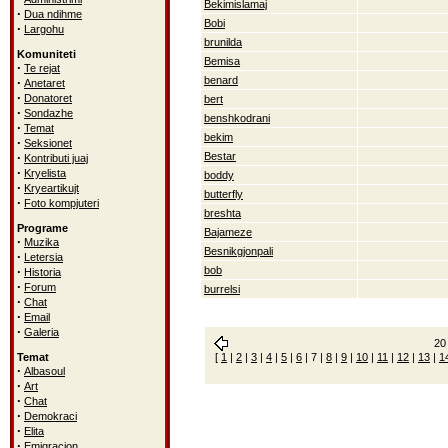
Bekimislamaj
·
Dua ndihme
Bobi
·
Largohu
brunilda
Komuniteti
Bemisa
·
Te rejat
benard
·
Anetaret
·
Donatoret
bert
·
Sondazhe
benshkodrani
·
Temat
bekim
·
Seksionet
·
Bestar
Kontributi juaj
·
Kryelista
boddy
·
Kryeartikujt
butterfly
·
Foto kompjuteri
breshta
Programe
Bajameze
·
Muzika
Besnikgjonpali
·
Letersia
·
bob
Historia
·
Forum
burrelsi
·
Chat
·
Email
·
Galeria
20 
Temat
[
1
|
2
|
3
|
4
|
5
|
6
|
7
|
8
|
9
|
10
|
11
|
12
|
13
|
1
·
Albasoul
·
Art
·
Chat
·
Demokraci
·
Elita
·
Emigracion