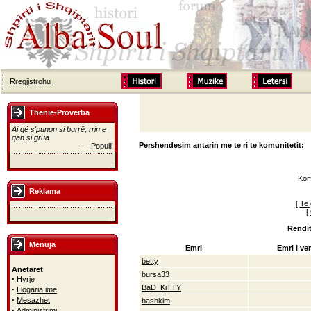
Rregjistrohu
Thenie-Proverba
Ai që s'punon si burrë, rrin e
qan si grua
Pershendesim antarin me te ri te komunitetit:
--- Populli
Kom
Reklama
[
Te 
[
Rendit
Menuja
Emri
Emri i ver
betty
Anetaret
bursa33
·
Hyrje
BaD_KiTTY
·
Llogaria ime
·
Mesazhet
bashkim
·
Administrimi