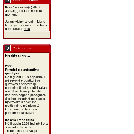
Vizitoret e castit?
Kemi 145 vizitor(e) dhe 0
anetar(e) ne faqe ne kete
moment.
Ju jeni vizitor anonim. Mund
te rregjistroheni ne cast falas
duke klikuar
ketu
Perkujtimore
Nje dite si kjo ...
2008
Revoltë e punëtorëve
gurthyes
Në 8 gusht 1929 shpërtheu
një revoltë e punëtorëve
gurthyes shqiptarë që
punonin në një shoqëri italiane
afër Shën Gjergjit, të cilët
kërkonin pagat e papaguara
dhe kushte më të mira pune.
Kjo revoltë u shkri me
plotësimin e një pjese të
kërkesave të tyre nga
punëdhënësit italianë.
Kasem Trebeshina
Në 8 gusht 1926 lindi në Berat
shkrimtari Kasem
Trebeshina, i cili vuajti