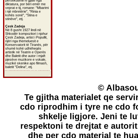
persekutimin e gjatë nga
diktatura, por bëri emër me
veprat e tij, romane: "Mbarimi
i një mbretërie", "Rinia e
kohës sonë", "Stina e
stinëve", etj.
Çesk Zadeja
Në 8 gusht 1927 lindi në
Shkodër kompozitori i njohur
Çesk Zadeja, artist i Popullit,
njëri nga themeluesit e
Konservatorit të Tiranës, për
shumë kohë udhëheqës
artistik në Teatrin e Operës
dhe Baletit dhe autor i mjaft
pjesëve muzikore e vokale,
muzikë skenike apo filmash,
baletit "Delina", etj.
© Albasou
Te gjitha materialet qe servi
cdo riprodhim i tyre ne cdo 
shkelje ligjore. Jeni te l
respektoni te drejtat e autori
dhe per cdo material te hu