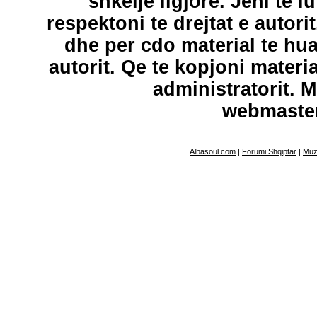
shkelje ligjore. Jeni te l
respektoni te drejtat e autori
dhe per cdo material te hu
autorit. Qe te kopjoni materi
administratorit. 
webmaste
Albasoul.com
|
Forumi Shqiptar
|
Muz