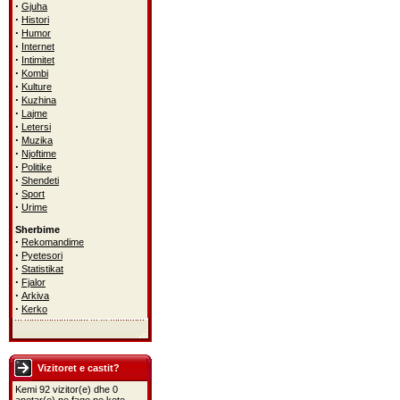
·
Gjuha
·
Histori
·
Humor
·
Internet
·
Intimitet
·
Kombi
·
Kulture
·
Kuzhina
·
Lajme
·
Letersi
·
Muzika
·
Njoftime
·
Politike
·
Shendeti
·
Sport
·
Urime
Sherbime
·
Rekomandime
·
Pyetesori
·
Statistikat
·
Fjalor
·
Arkiva
·
Kerko
Vizitoret e castit?
Kemi 92 vizitor(e) dhe 0