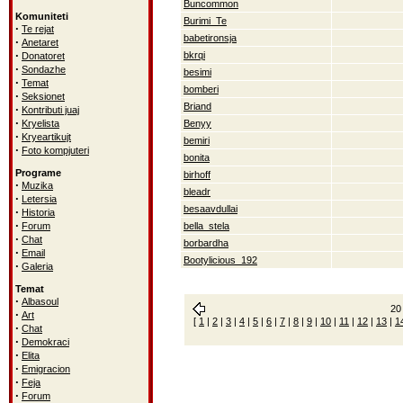
Buncommon
Komuniteti
Burimi_Te
·
Te rejat
babetironsja
·
Anetaret
·
bkrqi
Donatoret
·
Sondazhe
besimi
·
Temat
bomberi
·
Seksionet
Briand
·
Kontributi juaj
·
Kryelista
Benyy
·
Kryeartikujt
bemiri
·
Foto kompjuteri
bonita
Programe
birhoff
·
Muzika
bleadr
·
Letersia
besaavdullai
·
Historia
·
Forum
bella_stela
·
Chat
borbardha
·
Email
Bootylicious_192
·
Galeria
Temat
·
Albasoul
20 
·
Art
[
1
|
2
|
3
|
4
|
5
|
6
|
7
|
8
|
9
|
10
|
11
|
12
|
13
|
1
·
Chat
·
Demokraci
·
Elita
·
Emigracion
·
Feja
·
Forum