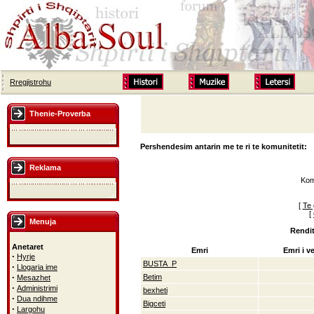
Rregjistrohu
Thenie-Proverba
Pershendesim antarin me te ri te komunitetit:
Reklama
Kom
[
Te 
[
Menuja
Rendit
Anetaret
Emri
Emri i ve
·
Hyrje
BUSTA_P
·
Llogaria ime
·
Betim
Mesazhet
·
Administrimi
bexheti
·
Dua ndihme
Bigceti
·
Largohu