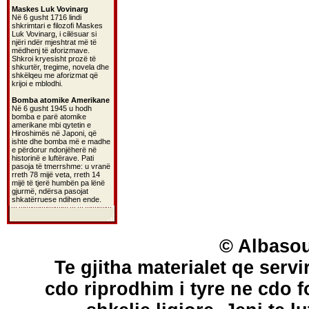
Maskes Luk Vovinarg
Në 6 gusht 1716 lindi
shkrimtari e filozofi Maskes
Luk Vovinarg, i cilësuar si
njëri ndër mjeshtrat më të
mëdhenj të aforizmave.
Shkroi kryesisht prozë të
shkurtër, tregime, novela dhe
shkëlqeu me aforizmat që
krijoi e mblodhi.
Bomba atomike Amerikane
Në 6 gusht 1945 u hodh
bomba e parë atomike
amerikane mbi qytetin e
Hiroshimës në Japoni, që
ishte dhe bomba më e madhe
e përdorur ndonjëherë në
historinë e luftërave. Pati
pasoja të tmerrshme: u vranë
rreth 78 mijë veta, rreth 14
mijë të tjerë humbën pa lënë
gjurmë, ndërsa pasojat
shkatërruese ndihen ende.
© Albasou
Te gjitha materialet qe servi
cdo riprodhim i tyre ne cdo 