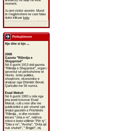
anetar(e) ne faqe ne kete
moment.
Ju jeni vizitor anonim. Mund
te rregjistroheni ne cast falas
duke klikuar
ketu
Perkujtimore
Nje dite si kjo ...
2008
Gazeta "Rilindja e
Shqypnisë"
Në 6 gusht 1913 doli gazeta
"Rilindja e Shqypnisë", organ i
qeverisë së përkohshme të
Vlorës. Ishte politike,
shoqërore, ekonomike e
drejtuar nga Dhimitër Berati.
Qarkulloi me 56 numra.
Esad Mekuli
Në 6 gusht 1993 u nda nga
jeta poeti kosovar Esad
Mekuli, i cili u mor dhe me
publicistikë e për shumë vjet
drejtoi gazetën e Prishtinës
"Rilindja , si dhe revistën
letrare "Jeta e re", ndërsa
shkoi e botoi vëllimin "Për ty",
"Dita e re", "Avsha", "Drita që
nuk shuhet", " Brigjet", etj.